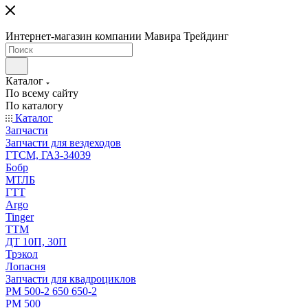
Интернет-магазин компании Мавира Трейдинг
Каталог
По всему сайту
По каталогу
Каталог
Запчасти
Запчасти для вездеходов
ГТСМ, ГАЗ-34039
Бобр
МТЛБ
ГТТ
Argo
Tinger
ТТМ
ДТ 10П, 30П
Трэкол
Лопасня
Запчасти для квадроциклов
РМ 500-2 650 650-2
РМ 500