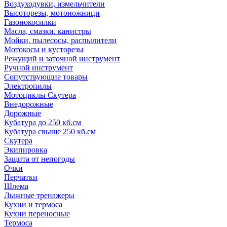
Воздуходувки, измельчители
Высоторезы, мотоножници
Газонокосилки
Масла, смазки. канистры
Мойки, пылесосы, распылители
Мотокосы и кусторезы
Режущий и заточной инструмент
Ручной инструмент
Сопутствующие товары
Электропилы
Мотоциклы Скутера
Внедорожные
Дорожные
Кубатура до 250 кб.см
Кубатура свыше 250 кб.см
Скутера
Экипировка
Защита от непогоды
Очки
Перчатки
Шлема
Лыжные тренажеры
Кухни и термоса
Кухни переносные
Термоса