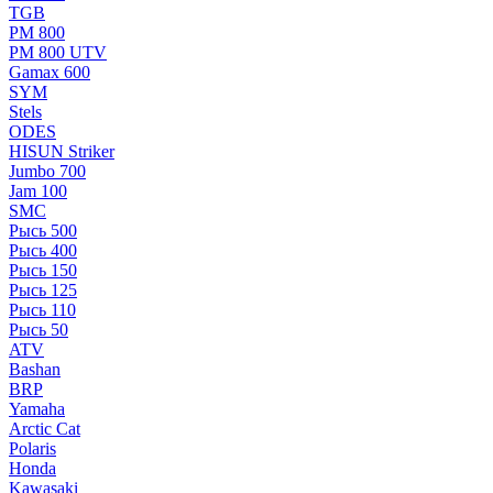
TGB
РМ 800
РМ 800 UTV
Gamax 600
SYM
Stels
ОDЕS
HISUN Striker
Jumbo 700
Jam 100
SMC
Рысь 500
Рысь 400
Рысь 150
Рысь 125
Рысь 110
Рысь 50
ATV
Bashan
BRP
Yamaha
Arctic Cat
Polaris
Honda
Kawasaki