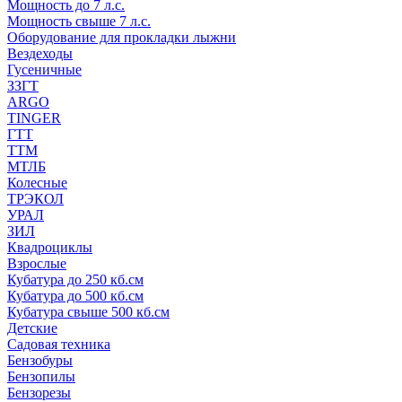
Мощность до 7 л.с.
Мощность свыше 7 л.с.
Оборудование для прокладки лыжни
Вездеходы
Гусеничные
ЗЗГТ
ARGO
TINGER
ГТТ
ТТМ
МТЛБ
Колесные
ТРЭКОЛ
УРАЛ
ЗИЛ
Квадроциклы
Взрослые
Кубатура до 250 кб.см
Кубатура до 500 кб.см
Кубатура свыше 500 кб.см
Детские
Садовая техника
Бензобуры
Бензопилы
Бензорезы