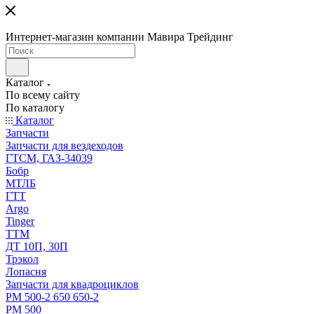
Интернет-магазин компании Мавира Трейдинг
Каталог
По всему сайту
По каталогу
Каталог
Запчасти
Запчасти для вездеходов
ГТСМ, ГАЗ-34039
Бобр
МТЛБ
ГТТ
Argo
Tinger
ТТМ
ДТ 10П, 30П
Трэкол
Лопасня
Запчасти для квадроциклов
РМ 500-2 650 650-2
РМ 500