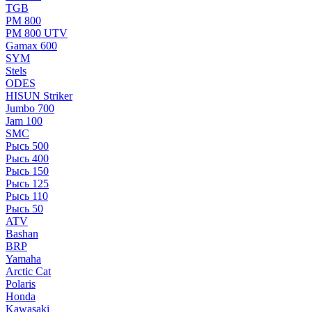
TGB
РМ 800
РМ 800 UTV
Gamax 600
SYM
Stels
ОDЕS
HISUN Striker
Jumbo 700
Jam 100
SMC
Рысь 500
Рысь 400
Рысь 150
Рысь 125
Рысь 110
Рысь 50
ATV
Bashan
BRP
Yamaha
Arctic Cat
Polaris
Honda
Kawasaki