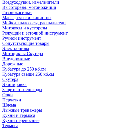
Воздуходувки, измельчители
Высоторезы, мотоножници
Газонокосилки
Масла, смазки. канистры
Мойки, пылесосы, распылители
Мотокосы и кусторезы
Режущий и заточной инструмент
Ручной инструмент
Сопутствующие товары
Электропилы
Мотоциклы Скутера
Внедорожные
Дорожные
Кубатура до 250 кб.см
Кубатура свыше 250 кб.см
Скутера
Экипировка
Защита от непогоды
Очки
Перчатки
Шлема
Лыжные тренажеры
Кухни и термоса
Кухни переносные
Термоса