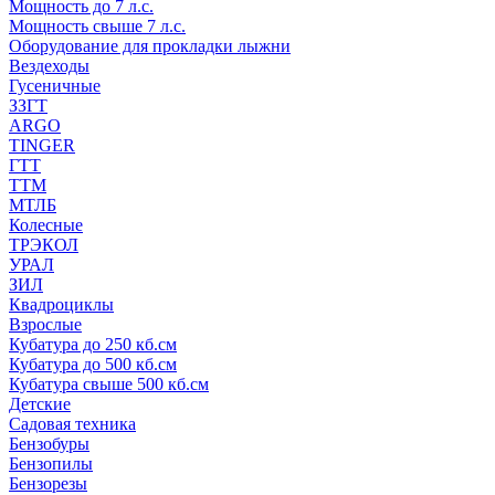
Мощность до 7 л.с.
Мощность свыше 7 л.с.
Оборудование для прокладки лыжни
Вездеходы
Гусеничные
ЗЗГТ
ARGO
TINGER
ГТТ
ТТМ
МТЛБ
Колесные
ТРЭКОЛ
УРАЛ
ЗИЛ
Квадроциклы
Взрослые
Кубатура до 250 кб.см
Кубатура до 500 кб.см
Кубатура свыше 500 кб.см
Детские
Садовая техника
Бензобуры
Бензопилы
Бензорезы