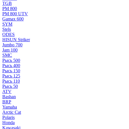
TGB
РМ 800
РМ 800 UTV
Gamax 600
SYM
Stels
ОDЕS
HISUN Striker
Jumbo 700
Jam 100
SMC
Рысь 500
Рысь 400
Рысь 150
Рысь 125
Рысь 110
Рысь 50
ATV
Bashan
BRP
Yamaha
Arctic Cat
Polaris
Honda
Kawasaki