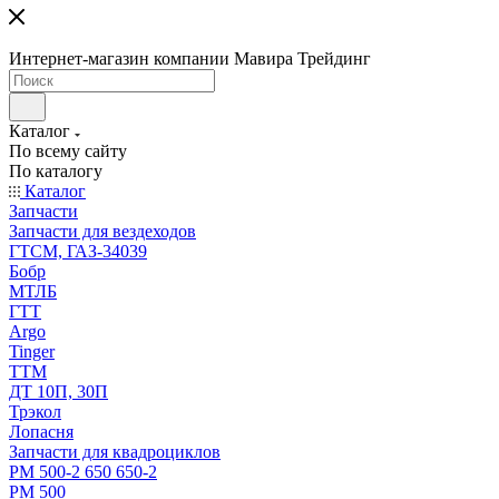
Интернет-магазин компании Мавира Трейдинг
Каталог
По всему сайту
По каталогу
Каталог
Запчасти
Запчасти для вездеходов
ГТСМ, ГАЗ-34039
Бобр
МТЛБ
ГТТ
Argo
Tinger
ТТМ
ДТ 10П, 30П
Трэкол
Лопасня
Запчасти для квадроциклов
РМ 500-2 650 650-2
РМ 500