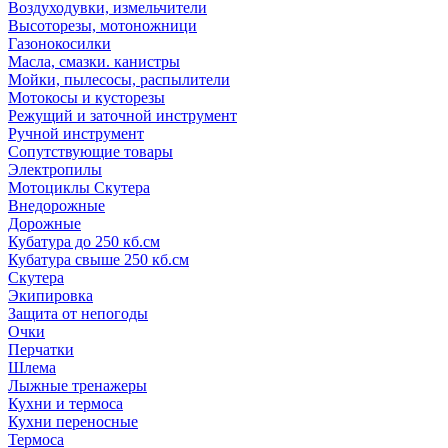
Воздуходувки, измельчители
Высоторезы, мотоножници
Газонокосилки
Масла, смазки. канистры
Мойки, пылесосы, распылители
Мотокосы и кусторезы
Режущий и заточной инструмент
Ручной инструмент
Сопутствующие товары
Электропилы
Мотоциклы Скутера
Внедорожные
Дорожные
Кубатура до 250 кб.см
Кубатура свыше 250 кб.см
Скутера
Экипировка
Защита от непогоды
Очки
Перчатки
Шлема
Лыжные тренажеры
Кухни и термоса
Кухни переносные
Термоса