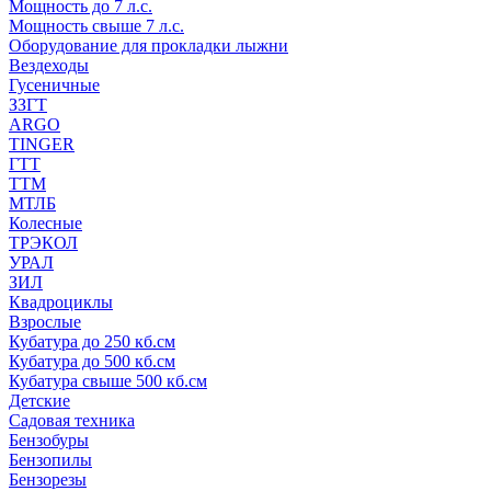
Мощность до 7 л.с.
Мощность свыше 7 л.с.
Оборудование для прокладки лыжни
Вездеходы
Гусеничные
ЗЗГТ
ARGO
TINGER
ГТТ
ТТМ
МТЛБ
Колесные
ТРЭКОЛ
УРАЛ
ЗИЛ
Квадроциклы
Взрослые
Кубатура до 250 кб.см
Кубатура до 500 кб.см
Кубатура свыше 500 кб.см
Детские
Садовая техника
Бензобуры
Бензопилы
Бензорезы