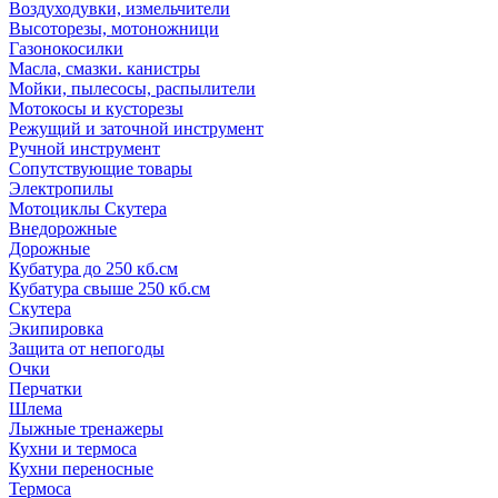
Воздуходувки, измельчители
Высоторезы, мотоножници
Газонокосилки
Масла, смазки. канистры
Мойки, пылесосы, распылители
Мотокосы и кусторезы
Режущий и заточной инструмент
Ручной инструмент
Сопутствующие товары
Электропилы
Мотоциклы Скутера
Внедорожные
Дорожные
Кубатура до 250 кб.см
Кубатура свыше 250 кб.см
Скутера
Экипировка
Защита от непогоды
Очки
Перчатки
Шлема
Лыжные тренажеры
Кухни и термоса
Кухни переносные
Термоса