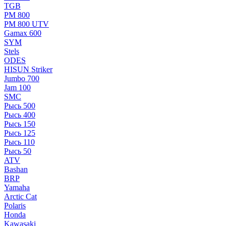
TGB
РМ 800
РМ 800 UTV
Gamax 600
SYM
Stels
ОDЕS
HISUN Striker
Jumbo 700
Jam 100
SMC
Рысь 500
Рысь 400
Рысь 150
Рысь 125
Рысь 110
Рысь 50
ATV
Bashan
BRP
Yamaha
Arctic Cat
Polaris
Honda
Kawasaki