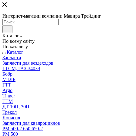
Интернет-магазин компании Мавира Трейдинг
Каталог
По всему сайту
По каталогу
Каталог
Запчасти
Запчасти для вездеходов
ГТСМ, ГАЗ-34039
Бобр
МТЛБ
ГТТ
Argo
Tinger
ТТМ
ДТ 10П, 30П
Трэкол
Лопасня
Запчасти для квадроциклов
РМ 500-2 650 650-2
РМ 500