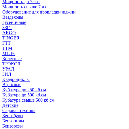
Мощность до 7 л.с.
Мощность свыше 7 л.с.
Оборудование для прокладки лыжни
Вездеходы
Гусеничные
ЗЗГТ
ARGO
TINGER
ГТТ
ТТМ
МТЛБ
Колесные
ТРЭКОЛ
УРАЛ
ЗИЛ
Квадроциклы
Взрослые
Кубатура до 250 кб.см
Кубатура до 500 кб.см
Кубатура свыше 500 кб.см
Детские
Садовая техника
Бензобуры
Бензопилы
Бензорезы