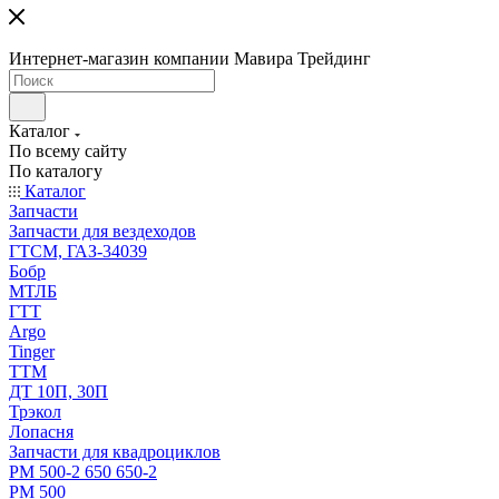
Интернет-магазин компании Мавира Трейдинг
Каталог
По всему сайту
По каталогу
Каталог
Запчасти
Запчасти для вездеходов
ГТСМ, ГАЗ-34039
Бобр
МТЛБ
ГТТ
Argo
Tinger
ТТМ
ДТ 10П, 30П
Трэкол
Лопасня
Запчасти для квадроциклов
РМ 500-2 650 650-2
РМ 500