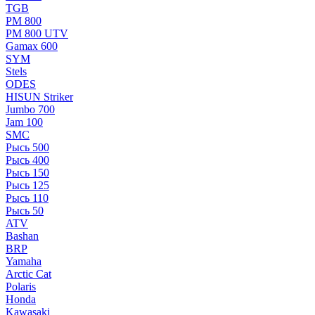
TGB
РМ 800
РМ 800 UTV
Gamax 600
SYM
Stels
ОDЕS
HISUN Striker
Jumbo 700
Jam 100
SMC
Рысь 500
Рысь 400
Рысь 150
Рысь 125
Рысь 110
Рысь 50
ATV
Bashan
BRP
Yamaha
Arctic Cat
Polaris
Honda
Kawasaki