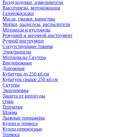
Воздуходувки, измельчители
Высоторезы, мотоножници
Газонокосилки
Масла, смазки. канистры
Мойки, пылесосы, распылители
Мотокосы и кусторезы
Режущий и заточной инструмент
Ручной инструмент
Сопутствующие товары
Электропилы
Мотоциклы Скутера
Внедорожные
Дорожные
Кубатура до 250 кб.см
Кубатура свыше 250 кб.см
Скутера
Экипировка
Защита от непогоды
Очки
Перчатки
Шлема
Лыжные тренажеры
Кухни и термоса
Кухни переносные
Термоса