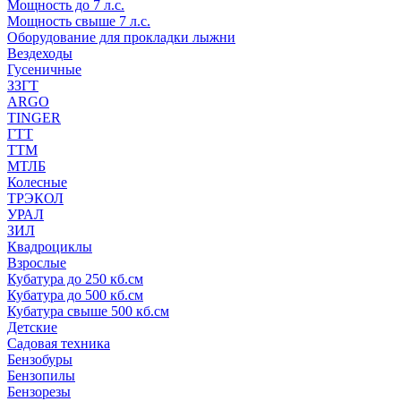
Мощность до 7 л.с.
Мощность свыше 7 л.с.
Оборудование для прокладки лыжни
Вездеходы
Гусеничные
ЗЗГТ
ARGO
TINGER
ГТТ
ТТМ
МТЛБ
Колесные
ТРЭКОЛ
УРАЛ
ЗИЛ
Квадроциклы
Взрослые
Кубатура до 250 кб.см
Кубатура до 500 кб.см
Кубатура свыше 500 кб.см
Детские
Садовая техника
Бензобуры
Бензопилы
Бензорезы