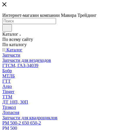
Интернет-магазин компании Мавира Трейдинг
Каталог
По всему сайту
По каталогу
Каталог
Запчасти
Запчасти для вездеходов
ГТСМ, ГАЗ-34039
Бобр
МТЛБ
ГТТ
Argo
Tinger
ТТМ
ДТ 10П, 30П
Трэкол
Лопасня
Запчасти для квадроциклов
РМ 500-2 650 650-2
РМ 500