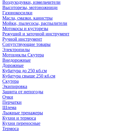
Воздуходувки, измельчители
Высоторезы, мотоножници
Газонокосилки
Масла, смазки. канистры
Мойки, пылесосы, распылители
Мотокосы и кусторезы
Режущий и заточной инструмент
Ручной инструмент
Сопутствующие товары
Электропилы
Мотоциклы Скутера
Внедорожные
Дорожные
Кубатура до 250 кб.см
Кубатура свыше 250 кб.см
Скутера
Экипировка
Защита от непогоды
Очки
Перчатки
Шлема
Лыжные тренажеры
Кухни и термоса
Кухни переносные
Термоса