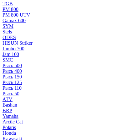
TGB
РМ 800
РМ 800 UTV
Gamax 600
SYM
Stels
ОDЕS
HISUN Striker
Jumbo 700
Jam 100
SMC
Рысь 500
Рысь 400
Рысь 150
Рысь 125
Рысь 110
Рысь 50
ATV
Bashan
BRP
Yamaha
Arctic Cat
Polaris
Honda
Kawasaki