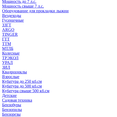
Мощность до 7 л.с.
Мощность свыше 7 л.с.
Оборудование для прокладки лыжни
Вездеходы
Гусеничные
ЗЗГТ
ARGO
TINGER
ГТТ
ТТМ
МТЛБ
Колесные
ТРЭКОЛ
УРАЛ
ЗИЛ
Квадроциклы
Взрослые
Кубатура до 250 кб.см
Кубатура до 500 кб.см
Кубатура свыше 500 кб.см
Детские
Садовая техника
Бензобуры
Бензопилы
Бензорезы