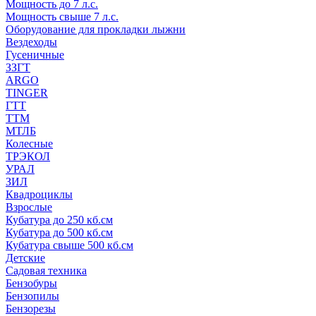
Мощность до 7 л.с.
Мощность свыше 7 л.с.
Оборудование для прокладки лыжни
Вездеходы
Гусеничные
ЗЗГТ
ARGO
TINGER
ГТТ
ТТМ
МТЛБ
Колесные
ТРЭКОЛ
УРАЛ
ЗИЛ
Квадроциклы
Взрослые
Кубатура до 250 кб.см
Кубатура до 500 кб.см
Кубатура свыше 500 кб.см
Детские
Садовая техника
Бензобуры
Бензопилы
Бензорезы