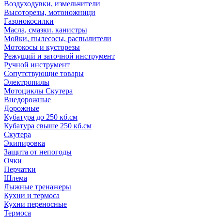
Воздуходувки, измельчители
Высоторезы, мотоножници
Газонокосилки
Масла, смазки. канистры
Мойки, пылесосы, распылители
Мотокосы и кусторезы
Режущий и заточной инструмент
Ручной инструмент
Сопутствующие товары
Электропилы
Мотоциклы Скутера
Внедорожные
Дорожные
Кубатура до 250 кб.см
Кубатура свыше 250 кб.см
Скутера
Экипировка
Защита от непогоды
Очки
Перчатки
Шлема
Лыжные тренажеры
Кухни и термоса
Кухни переносные
Термоса