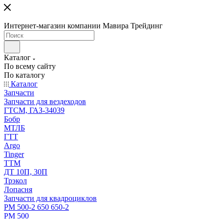
Интернет-магазин компании Мавира Трейдинг
Каталог
По всему сайту
По каталогу
Каталог
Запчасти
Запчасти для вездеходов
ГТСМ, ГАЗ-34039
Бобр
МТЛБ
ГТТ
Argo
Tinger
ТТМ
ДТ 10П, 30П
Трэкол
Лопасня
Запчасти для квадроциклов
РМ 500-2 650 650-2
РМ 500