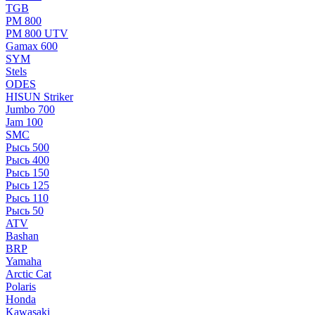
TGB
РМ 800
РМ 800 UTV
Gamax 600
SYM
Stels
ОDЕS
HISUN Striker
Jumbo 700
Jam 100
SMC
Рысь 500
Рысь 400
Рысь 150
Рысь 125
Рысь 110
Рысь 50
ATV
Bashan
BRP
Yamaha
Arctic Cat
Polaris
Honda
Kawasaki