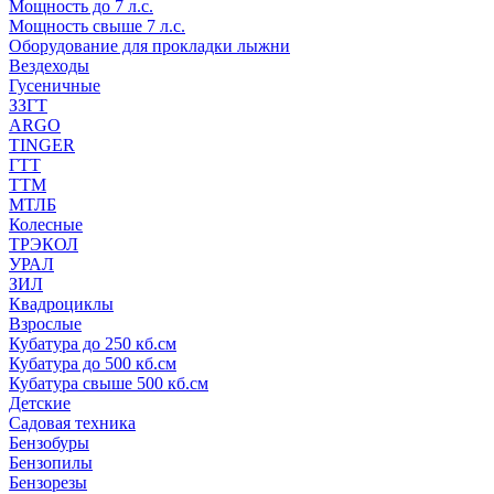
Мощность до 7 л.с.
Мощность свыше 7 л.с.
Оборудование для прокладки лыжни
Вездеходы
Гусеничные
ЗЗГТ
ARGO
TINGER
ГТТ
ТТМ
МТЛБ
Колесные
ТРЭКОЛ
УРАЛ
ЗИЛ
Квадроциклы
Взрослые
Кубатура до 250 кб.см
Кубатура до 500 кб.см
Кубатура свыше 500 кб.см
Детские
Садовая техника
Бензобуры
Бензопилы
Бензорезы