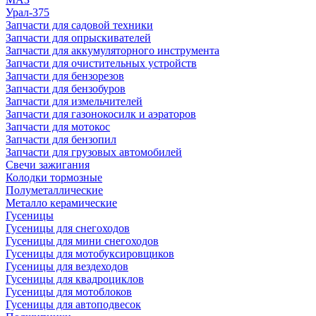
Урал-375
Запчасти для садовой техники
Запчасти для опрыскивателей
Запчасти для аккумуляторного инструмента
Запчасти для очистительных устройств
Запчасти для бензорезов
Запчасти для бензобуров
Запчасти для измельчителей
Запчасти для газонокосилк и аэраторов
Запчасти для мотокос
Запчасти для бензопил
Запчасти для грузовых автомобилей
Свечи зажигания
Колодки тормозные
Полуметаллические
Металло керамические
Гусеницы
Гусеницы для снегоходов
Гусеницы для мини снегоходов
Гусеницы для мотобуксировщиков
Гусеницы для вездеходов
Гусеницы для квадроциклов
Гусеницы для мотоблоков
Гусеницы для автоподвесок