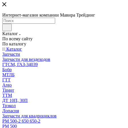
Интернет-магазин компании Мавира Трейдинг
Каталог
По всему сайту
По каталогу
Каталог
Запчасти
Запчасти для вездеходов
ГТСМ, ГАЗ-34039
Бобр
МТЛБ
ГТТ
Argo
Tinger
ТТМ
ДТ 10П, 30П
Трэкол
Лопасня
Запчасти для квадроциклов
РМ 500-2 650 650-2
РМ 500