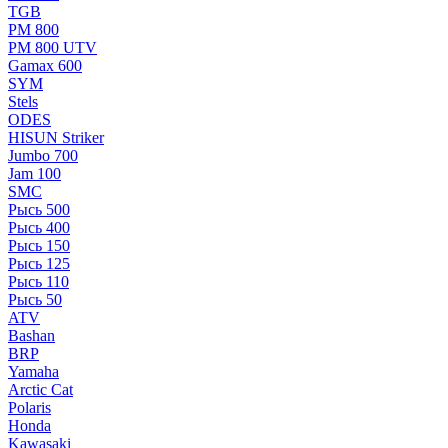
TGB
РМ 800
РМ 800 UTV
Gamax 600
SYM
Stels
ОDЕS
HISUN Striker
Jumbo 700
Jam 100
SMC
Рысь 500
Рысь 400
Рысь 150
Рысь 125
Рысь 110
Рысь 50
ATV
Bashan
BRP
Yamaha
Arctic Cat
Polaris
Honda
Kawasaki