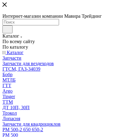
Интернет-магазин компании Мавира Трейдинг
Каталог
По всему сайту
По каталогу
Каталог
Запчасти
Запчасти для вездеходов
ГТСМ, ГАЗ-34039
Бобр
МТЛБ
ГТТ
Argo
Tinger
ТТМ
ДТ 10П, 30П
Трэкол
Лопасня
Запчасти для квадроциклов
РМ 500-2 650 650-2
РМ 500