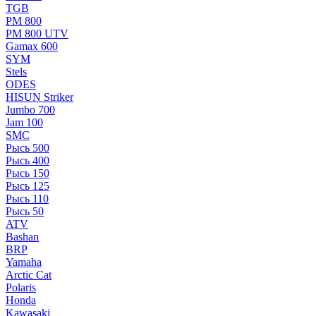
TGB
РМ 800
РМ 800 UTV
Gamax 600
SYM
Stels
ОDЕS
HISUN Striker
Jumbo 700
Jam 100
SMC
Рысь 500
Рысь 400
Рысь 150
Рысь 125
Рысь 110
Рысь 50
ATV
Bashan
BRP
Yamaha
Arctic Cat
Polaris
Honda
Kawasaki