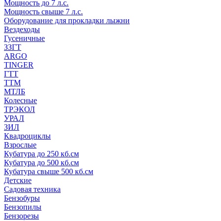
Мощность до 7 л.с.
Мощность свыше 7 л.с.
Оборудование для прокладки лыжни
Вездеходы
Гусеничные
ЗЗГТ
ARGO
TINGER
ГТТ
ТТМ
МТЛБ
Колесные
ТРЭКОЛ
УРАЛ
ЗИЛ
Квадроциклы
Взрослые
Кубатура до 250 кб.см
Кубатура до 500 кб.см
Кубатура свыше 500 кб.см
Детские
Садовая техника
Бензобуры
Бензопилы
Бензорезы