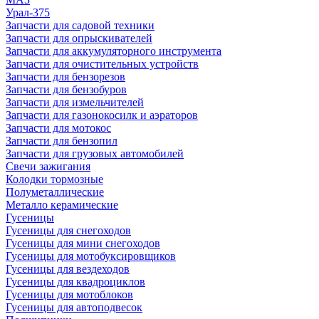
Урал-375
Запчасти для садовой техники
Запчасти для опрыскивателей
Запчасти для аккумуляторного инструмента
Запчасти для очистительных устройств
Запчасти для бензорезов
Запчасти для бензобуров
Запчасти для измельчителей
Запчасти для газонокосилк и аэраторов
Запчасти для мотокос
Запчасти для бензопил
Запчасти для грузовых автомобилей
Свечи зажигания
Колодки тормозные
Полуметаллические
Металло керамические
Гусеницы
Гусеницы для снегоходов
Гусеницы для мини снегоходов
Гусеницы для мотобуксировщиков
Гусеницы для вездеходов
Гусеницы для квадроциклов
Гусеницы для мотоблоков
Гусеницы для автоподвесок