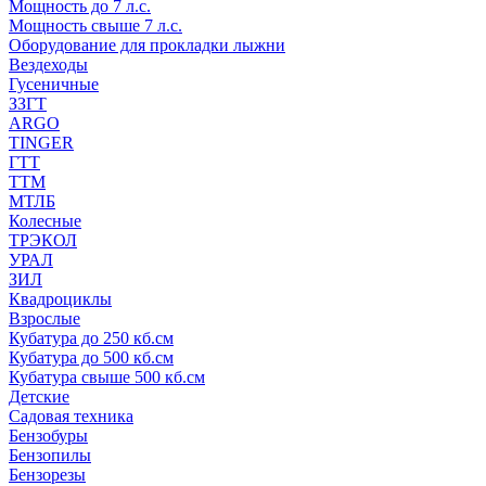
Мощность до 7 л.с.
Мощность свыше 7 л.с.
Оборудование для прокладки лыжни
Вездеходы
Гусеничные
ЗЗГТ
ARGO
TINGER
ГТТ
ТТМ
МТЛБ
Колесные
ТРЭКОЛ
УРАЛ
ЗИЛ
Квадроциклы
Взрослые
Кубатура до 250 кб.см
Кубатура до 500 кб.см
Кубатура свыше 500 кб.см
Детские
Садовая техника
Бензобуры
Бензопилы
Бензорезы