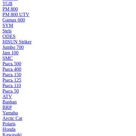
TGB
РМ 800
РМ 800 UTV
Gamax 600
SYM
Stels
ОDЕS
HISUN Striker
Jumbo 700
Jam 100
SMC
Рысь 500
Рысь 400
Рысь 150
Рысь 125
Рысь 110
Рысь 50
ATV
Bashan
BRP
Yamaha
Arctic Cat
Polaris
Honda
Kawasaki