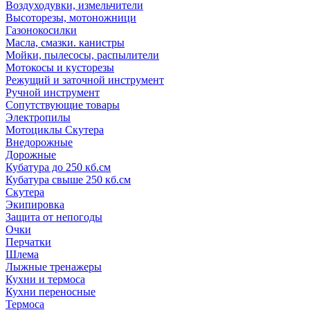
Воздуходувки, измельчители
Высоторезы, мотоножници
Газонокосилки
Масла, смазки. канистры
Мойки, пылесосы, распылители
Мотокосы и кусторезы
Режущий и заточной инструмент
Ручной инструмент
Сопутствующие товары
Электропилы
Мотоциклы Скутера
Внедорожные
Дорожные
Кубатура до 250 кб.см
Кубатура свыше 250 кб.см
Скутера
Экипировка
Защита от непогоды
Очки
Перчатки
Шлема
Лыжные тренажеры
Кухни и термоса
Кухни переносные
Термоса