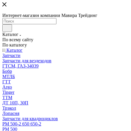
Интернет-магазин компании Мавира Трейдинг
Каталог
По всему сайту
По каталогу
Каталог
Запчасти
Запчасти для вездеходов
ГТСМ, ГАЗ-34039
Бобр
МТЛБ
ГТТ
Argo
Tinger
ТТМ
ДТ 10П, 30П
Трэкол
Лопасня
Запчасти для квадроциклов
РМ 500-2 650 650-2
РМ 500