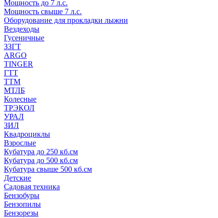
Мощность до 7 л.с.
Мощность свыше 7 л.с.
Оборудование для прокладки лыжни
Вездеходы
Гусеничные
ЗЗГТ
ARGO
TINGER
ГТТ
ТТМ
МТЛБ
Колесные
ТРЭКОЛ
УРАЛ
ЗИЛ
Квадроциклы
Взрослые
Кубатура до 250 кб.см
Кубатура до 500 кб.см
Кубатура свыше 500 кб.см
Детские
Садовая техника
Бензобуры
Бензопилы
Бензорезы