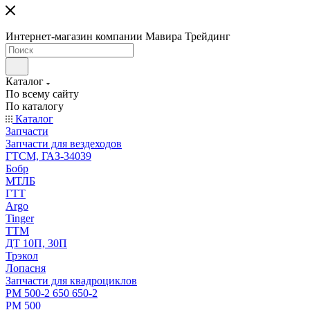
Интернет-магазин компании Мавира Трейдинг
Каталог
По всему сайту
По каталогу
Каталог
Запчасти
Запчасти для вездеходов
ГТСМ, ГАЗ-34039
Бобр
МТЛБ
ГТТ
Argo
Tinger
ТТМ
ДТ 10П, 30П
Трэкол
Лопасня
Запчасти для квадроциклов
РМ 500-2 650 650-2
РМ 500