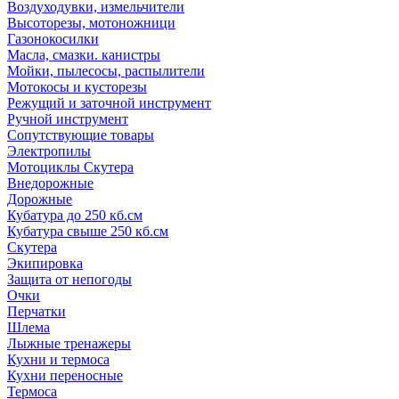
Воздуходувки, измельчители
Высоторезы, мотоножници
Газонокосилки
Масла, смазки. канистры
Мойки, пылесосы, распылители
Мотокосы и кусторезы
Режущий и заточной инструмент
Ручной инструмент
Сопутствующие товары
Электропилы
Мотоциклы Скутера
Внедорожные
Дорожные
Кубатура до 250 кб.см
Кубатура свыше 250 кб.см
Скутера
Экипировка
Защита от непогоды
Очки
Перчатки
Шлема
Лыжные тренажеры
Кухни и термоса
Кухни переносные
Термоса