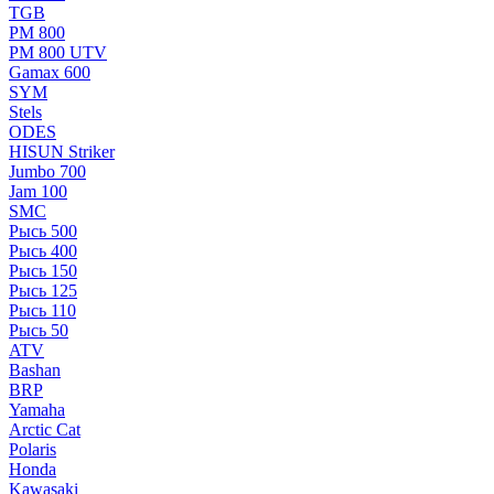
TGB
РМ 800
РМ 800 UTV
Gamax 600
SYM
Stels
ОDЕS
HISUN Striker
Jumbo 700
Jam 100
SMC
Рысь 500
Рысь 400
Рысь 150
Рысь 125
Рысь 110
Рысь 50
ATV
Bashan
BRP
Yamaha
Arctic Cat
Polaris
Honda
Kawasaki