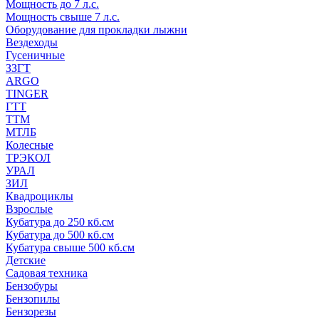
Мощность до 7 л.с.
Мощность свыше 7 л.с.
Оборудование для прокладки лыжни
Вездеходы
Гусеничные
ЗЗГТ
ARGO
TINGER
ГТТ
ТТМ
МТЛБ
Колесные
ТРЭКОЛ
УРАЛ
ЗИЛ
Квадроциклы
Взрослые
Кубатура до 250 кб.см
Кубатура до 500 кб.см
Кубатура свыше 500 кб.см
Детские
Садовая техника
Бензобуры
Бензопилы
Бензорезы