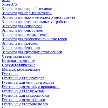
Урал-375
Запчасти для садовой техники
Запчасти для опрыскивателей
Запчасти для аккумуляторного инструмента
Запчасти для очистительных устройств
Запчасти для бензорезов
Запчасти для бензобуров
Запчасти для измельчителей
Запчасти для газонокосилк и аэраторов
Запчасти для мотокос
Запчасти для бензопил
Запчасти для грузовых автомобилей
Свечи зажигания
Колодки тормозные
Полуметаллические
Металло керамические
Гусеницы
Гусеницы для снегоходов
Гусеницы для мини снегоходов
Гусеницы для мотобуксировщиков
Гусеницы для вездеходов
Гусеницы для квадроциклов
Гусеницы для мотоблоков
Гусеницы для автоподвесок