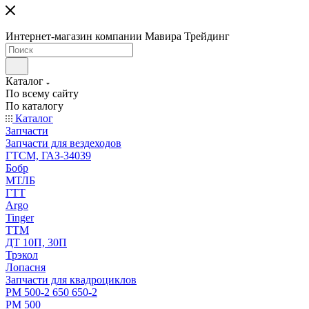
Интернет-магазин компании Мавира Трейдинг
Каталог
По всему сайту
По каталогу
Каталог
Запчасти
Запчасти для вездеходов
ГТСМ, ГАЗ-34039
Бобр
МТЛБ
ГТТ
Argo
Tinger
ТТМ
ДТ 10П, 30П
Трэкол
Лопасня
Запчасти для квадроциклов
РМ 500-2 650 650-2
РМ 500