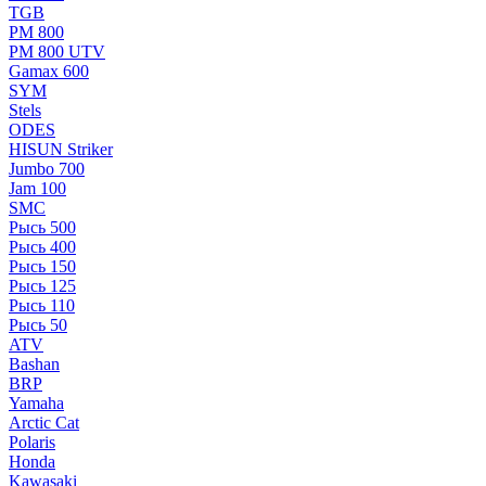
TGB
РМ 800
РМ 800 UTV
Gamax 600
SYM
Stels
ОDЕS
HISUN Striker
Jumbo 700
Jam 100
SMC
Рысь 500
Рысь 400
Рысь 150
Рысь 125
Рысь 110
Рысь 50
ATV
Bashan
BRP
Yamaha
Arctic Cat
Polaris
Honda
Kawasaki