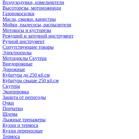
Воздуходувки, измельчители
Высоторезы, мотоножници
Газонокосилки
Масла, смазки. канистры
Мойки, пылесосы, распылители
Мотокосы и кусторезы
Режущий и заточной инструмент
Ручной инструмент
Сопутствующие товары
Электропилы
Мотоциклы Скутера
Внедорожные
Дорожные
Кубатура до 250 кб.см
Кубатура свыше 250 кб.см
Скутера
Экипировка
Защита от непогоды
Очки
Перчатки
Шлема
Лыжные тренажеры
Кухни и термоса
Кухни переносные
Термоса