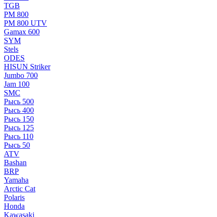
TGB
РМ 800
РМ 800 UTV
Gamax 600
SYM
Stels
ОDЕS
HISUN Striker
Jumbo 700
Jam 100
SMC
Рысь 500
Рысь 400
Рысь 150
Рысь 125
Рысь 110
Рысь 50
ATV
Bashan
BRP
Yamaha
Arctic Cat
Polaris
Honda
Kawasaki