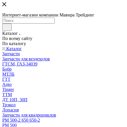
Интернет-магазин компании Мавира Трейдинг
Каталог
По всему сайту
По каталогу
Каталог
Запчасти
Запчасти для вездеходов
ГТСМ, ГАЗ-34039
Бобр
МТЛБ
ГТТ
Argo
Tinger
ТТМ
ДТ 10П, 30П
Трэкол
Лопасня
Запчасти для квадроциклов
РМ 500-2 650 650-2
РМ 500