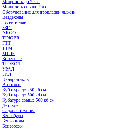
Мощность до 7 л.с.
Мощность свыше 7 л.с.
Оборудование для прокладки лыжни
Вездеходы
Гусеничные
ЗЗГТ
ARGO
TINGER
ГТТ
ТТМ
МТЛБ
Колесные
ТРЭКОЛ
УРАЛ
ЗИЛ
Квадроциклы
Взрослые
Кубатура до 250 кб.см
Кубатура до 500 кб.см
Кубатура свыше 500 кб.см
Детские
Садовая техника
Бензобуры
Бензопилы
Бензорезы