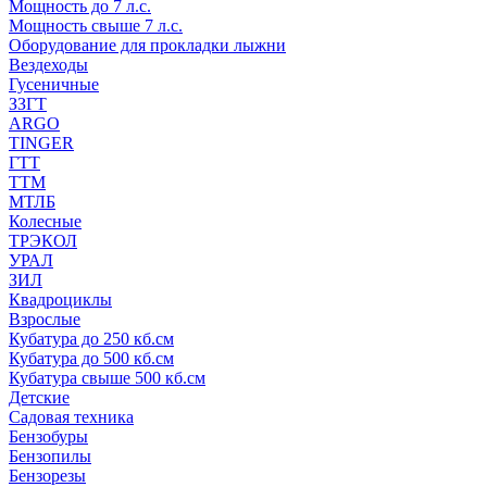
Мощность до 7 л.с.
Мощность свыше 7 л.с.
Оборудование для прокладки лыжни
Вездеходы
Гусеничные
ЗЗГТ
ARGO
TINGER
ГТТ
ТТМ
МТЛБ
Колесные
ТРЭКОЛ
УРАЛ
ЗИЛ
Квадроциклы
Взрослые
Кубатура до 250 кб.см
Кубатура до 500 кб.см
Кубатура свыше 500 кб.см
Детские
Садовая техника
Бензобуры
Бензопилы
Бензорезы