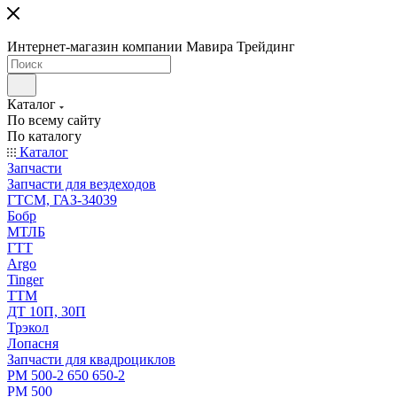
Интернет-магазин компании Мавира Трейдинг
Каталог
По всему сайту
По каталогу
Каталог
Запчасти
Запчасти для вездеходов
ГТСМ, ГАЗ-34039
Бобр
МТЛБ
ГТТ
Argo
Tinger
ТТМ
ДТ 10П, 30П
Трэкол
Лопасня
Запчасти для квадроциклов
РМ 500-2 650 650-2
РМ 500