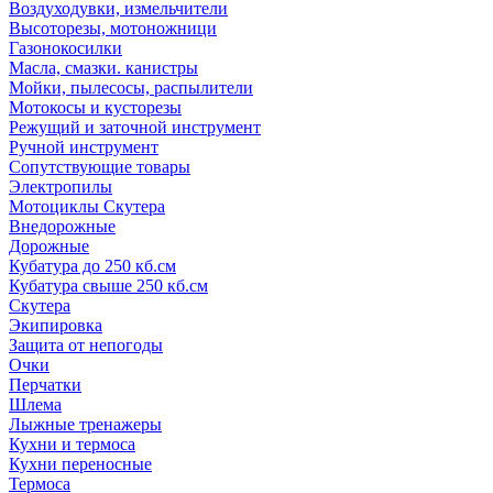
Воздуходувки, измельчители
Высоторезы, мотоножници
Газонокосилки
Масла, смазки. канистры
Мойки, пылесосы, распылители
Мотокосы и кусторезы
Режущий и заточной инструмент
Ручной инструмент
Сопутствующие товары
Электропилы
Мотоциклы Скутера
Внедорожные
Дорожные
Кубатура до 250 кб.см
Кубатура свыше 250 кб.см
Скутера
Экипировка
Защита от непогоды
Очки
Перчатки
Шлема
Лыжные тренажеры
Кухни и термоса
Кухни переносные
Термоса