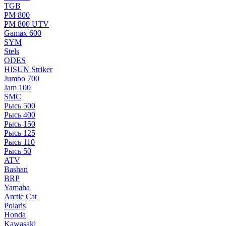
TGB
РМ 800
РМ 800 UTV
Gamax 600
SYM
Stels
ОDЕS
HISUN Striker
Jumbo 700
Jam 100
SMC
Рысь 500
Рысь 400
Рысь 150
Рысь 125
Рысь 110
Рысь 50
ATV
Bashan
BRP
Yamaha
Arctic Cat
Polaris
Honda
Kawasaki