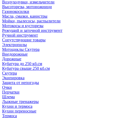
Воздуходувки, измельчители
Высоторезы, мотоножници
Газонокосилки
Масла, смазки. канистры
Мойки, пылесосы, распылители
Мотокосы и кусторезы
Режущий и заточной инструмент
Ручной инструмент
Сопутствующие товары
Электропилы
Мотоциклы Скутера
Внедорожные
Дорожные
Кубатура до 250 кб.см
Кубатура свыше 250 кб.см
Скутера
Экипировка
Защита от непогоды
Очки
Перчатки
Шлема
Лыжные тренажеры
Кухни и термоса
Кухни переносные
Термоса