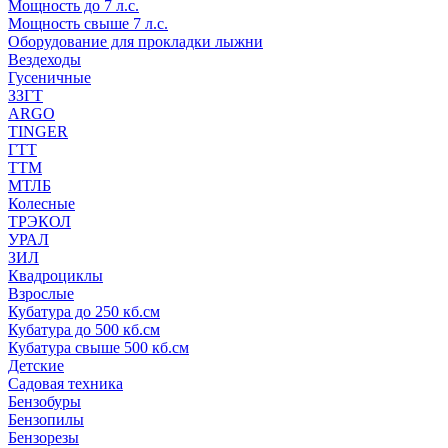
Мощность до 7 л.с.
Мощность свыше 7 л.с.
Оборудование для прокладки лыжни
Вездеходы
Гусеничные
ЗЗГТ
ARGO
TINGER
ГТТ
ТТМ
МТЛБ
Колесные
ТРЭКОЛ
УРАЛ
ЗИЛ
Квадроциклы
Взрослые
Кубатура до 250 кб.см
Кубатура до 500 кб.см
Кубатура свыше 500 кб.см
Детские
Садовая техника
Бензобуры
Бензопилы
Бензорезы