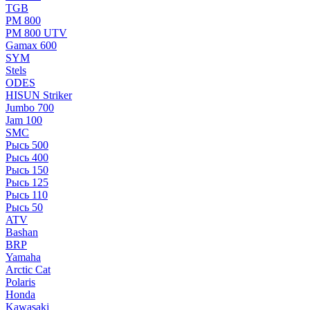
TGB
РМ 800
РМ 800 UTV
Gamax 600
SYM
Stels
ОDЕS
HISUN Striker
Jumbo 700
Jam 100
SMC
Рысь 500
Рысь 400
Рысь 150
Рысь 125
Рысь 110
Рысь 50
ATV
Bashan
BRP
Yamaha
Arctic Cat
Polaris
Honda
Kawasaki