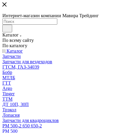
Интернет-магазин компании Мавира Трейдинг
Каталог
По всему сайту
По каталогу
Каталог
Запчасти
Запчасти для вездеходов
ГТСМ, ГАЗ-34039
Бобр
МТЛБ
ГТТ
Argo
Tinger
ТТМ
ДТ 10П, 30П
Трэкол
Лопасня
Запчасти для квадроциклов
РМ 500-2 650 650-2
РМ 500