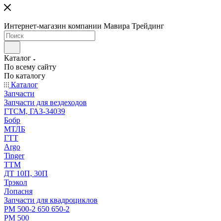
Интернет-магазин компании Мавира Трейдинг
Каталог
По всему сайту
По каталогу
Каталог
Запчасти
Запчасти для вездеходов
ГТСМ, ГАЗ-34039
Бобр
МТЛБ
ГТТ
Argo
Tinger
ТТМ
ДТ 10П, 30П
Трэкол
Лопасня
Запчасти для квадроциклов
РМ 500-2 650 650-2
РМ 500