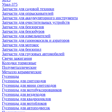
Урал-375
Запчасти для садовой техники
Запчасти для опрыскивателей
Запчасти для аккумуляторного инструмента
Запчасти для очистительных устройств
Запчасти для бензорезов
Запчасти для бензобуров
Запчасти для измельчителей
Запчасти для газонокосилк и аэраторов
Запчасти для мотокос
Запчасти для бензопил
Запчасти для грузовых автомобилей
Свечи зажигания
Колодки тормозные
Полуметаллические
Металло керамические
Гусеницы
Гусеницы для снегоходов
Гусеницы для мини снегоходов
Гусеницы для мотобуксировщиков
Гусеницы для вездеходов
Гусеницы для квадроциклов
Гусеницы для мотоблоков
Гусеницы для автоподвесок