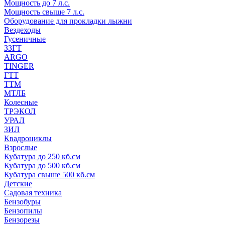
Мощность до 7 л.с.
Мощность свыше 7 л.с.
Оборудование для прокладки лыжни
Вездеходы
Гусеничные
ЗЗГТ
ARGO
TINGER
ГТТ
ТТМ
МТЛБ
Колесные
ТРЭКОЛ
УРАЛ
ЗИЛ
Квадроциклы
Взрослые
Кубатура до 250 кб.см
Кубатура до 500 кб.см
Кубатура свыше 500 кб.см
Детские
Садовая техника
Бензобуры
Бензопилы
Бензорезы