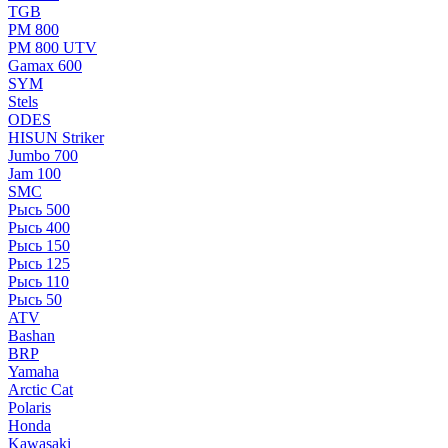
TGB
РМ 800
РМ 800 UTV
Gamax 600
SYM
Stels
ОDЕS
HISUN Striker
Jumbo 700
Jam 100
SMC
Рысь 500
Рысь 400
Рысь 150
Рысь 125
Рысь 110
Рысь 50
ATV
Bashan
BRP
Yamaha
Arctic Cat
Polaris
Honda
Kawasaki