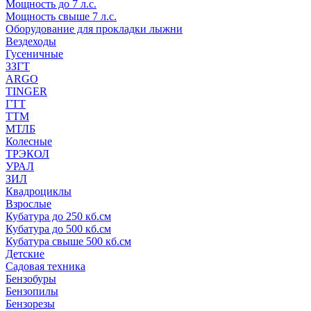
Мощность до 7 л.с.
Мощность свыше 7 л.с.
Оборудование для прокладки лыжни
Вездеходы
Гусеничные
ЗЗГТ
ARGO
TINGER
ГТТ
ТТМ
МТЛБ
Колесные
ТРЭКОЛ
УРАЛ
ЗИЛ
Квадроциклы
Взрослые
Кубатура до 250 кб.см
Кубатура до 500 кб.см
Кубатура свыше 500 кб.см
Детские
Садовая техника
Бензобуры
Бензопилы
Бензорезы