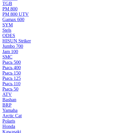
TGB
РМ 800
РМ 800 UTV
Gamax 600
SYM
Stels
ОDЕS
HISUN Striker
Jumbo 700
Jam 100
SMC
Рысь 500
Рысь 400
Рысь 150
Рысь 125
Рысь 110
Рысь 50
ATV
Bashan
BRP
Yamaha
Arctic Cat
Polaris
Honda
Kawasaki