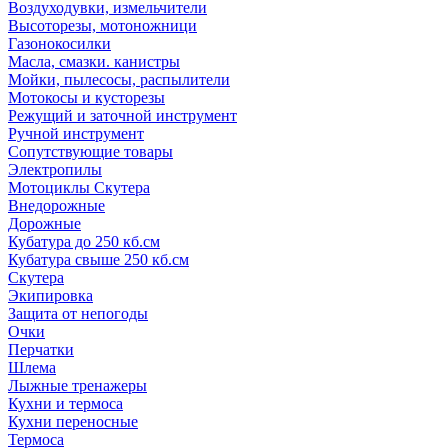
Воздуходувки, измельчители
Высоторезы, мотоножници
Газонокосилки
Масла, смазки. канистры
Мойки, пылесосы, распылители
Мотокосы и кусторезы
Режущий и заточной инструмент
Ручной инструмент
Сопутствующие товары
Электропилы
Мотоциклы Скутера
Внедорожные
Дорожные
Кубатура до 250 кб.см
Кубатура свыше 250 кб.см
Скутера
Экипировка
Защита от непогоды
Очки
Перчатки
Шлема
Лыжные тренажеры
Кухни и термоса
Кухни переносные
Термоса