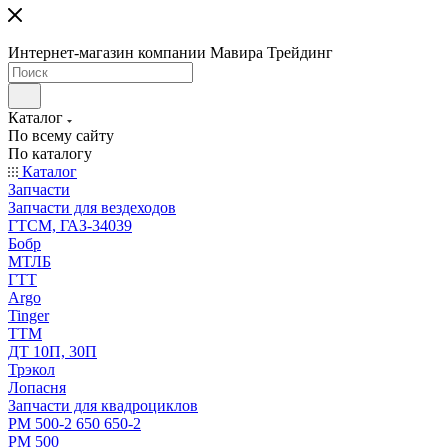
Интернет-магазин компании Мавира Трейдинг
Каталог
По всему сайту
По каталогу
Каталог
Запчасти
Запчасти для вездеходов
ГТСМ, ГАЗ-34039
Бобр
МТЛБ
ГТТ
Argo
Tinger
ТТМ
ДТ 10П, 30П
Трэкол
Лопасня
Запчасти для квадроциклов
РМ 500-2 650 650-2
РМ 500