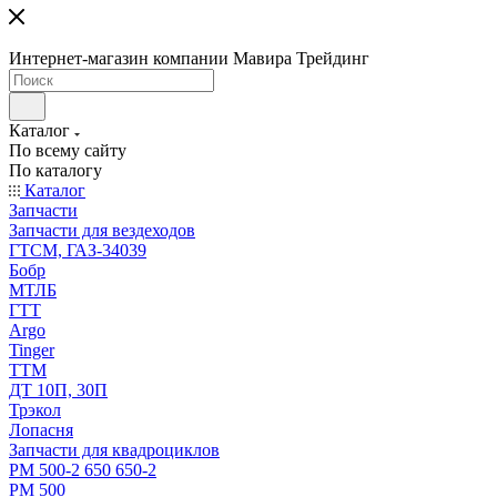
Интернет-магазин компании Мавира Трейдинг
Каталог
По всему сайту
По каталогу
Каталог
Запчасти
Запчасти для вездеходов
ГТСМ, ГАЗ-34039
Бобр
МТЛБ
ГТТ
Argo
Tinger
ТТМ
ДТ 10П, 30П
Трэкол
Лопасня
Запчасти для квадроциклов
РМ 500-2 650 650-2
РМ 500