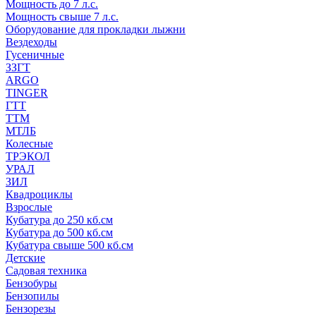
Мощность до 7 л.с.
Мощность свыше 7 л.с.
Оборудование для прокладки лыжни
Вездеходы
Гусеничные
ЗЗГТ
ARGO
TINGER
ГТТ
ТТМ
МТЛБ
Колесные
ТРЭКОЛ
УРАЛ
ЗИЛ
Квадроциклы
Взрослые
Кубатура до 250 кб.см
Кубатура до 500 кб.см
Кубатура свыше 500 кб.см
Детские
Садовая техника
Бензобуры
Бензопилы
Бензорезы