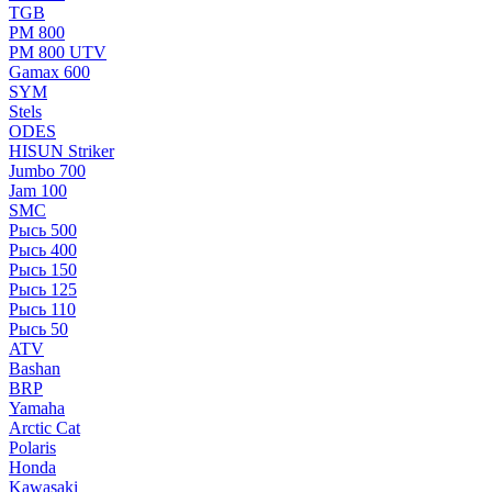
TGB
РМ 800
РМ 800 UTV
Gamax 600
SYM
Stels
ОDЕS
HISUN Striker
Jumbo 700
Jam 100
SMC
Рысь 500
Рысь 400
Рысь 150
Рысь 125
Рысь 110
Рысь 50
ATV
Bashan
BRP
Yamaha
Arctic Cat
Polaris
Honda
Kawasaki