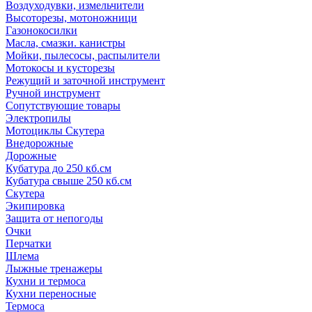
Воздуходувки, измельчители
Высоторезы, мотоножници
Газонокосилки
Масла, смазки. канистры
Мойки, пылесосы, распылители
Мотокосы и кусторезы
Режущий и заточной инструмент
Ручной инструмент
Сопутствующие товары
Электропилы
Мотоциклы Скутера
Внедорожные
Дорожные
Кубатура до 250 кб.см
Кубатура свыше 250 кб.см
Скутера
Экипировка
Защита от непогоды
Очки
Перчатки
Шлема
Лыжные тренажеры
Кухни и термоса
Кухни переносные
Термоса