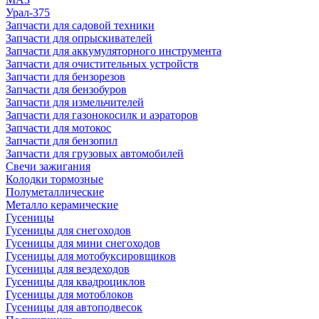
Урал-375
Запчасти для садовой техники
Запчасти для опрыскивателей
Запчасти для аккумуляторного инструмента
Запчасти для очистительных устройств
Запчасти для бензорезов
Запчасти для бензобуров
Запчасти для измельчителей
Запчасти для газонокосилк и аэраторов
Запчасти для мотокос
Запчасти для бензопил
Запчасти для грузовых автомобилей
Свечи зажигания
Колодки тормозные
Полуметаллические
Металло керамические
Гусеницы
Гусеницы для снегоходов
Гусеницы для мини снегоходов
Гусеницы для мотобуксировщиков
Гусеницы для вездеходов
Гусеницы для квадроциклов
Гусеницы для мотоблоков
Гусеницы для автоподвесок