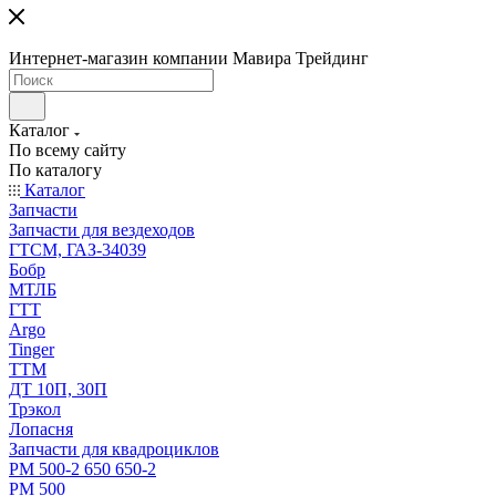
Интернет-магазин компании Мавира Трейдинг
Каталог
По всему сайту
По каталогу
Каталог
Запчасти
Запчасти для вездеходов
ГТСМ, ГАЗ-34039
Бобр
МТЛБ
ГТТ
Argo
Tinger
ТТМ
ДТ 10П, 30П
Трэкол
Лопасня
Запчасти для квадроциклов
РМ 500-2 650 650-2
РМ 500