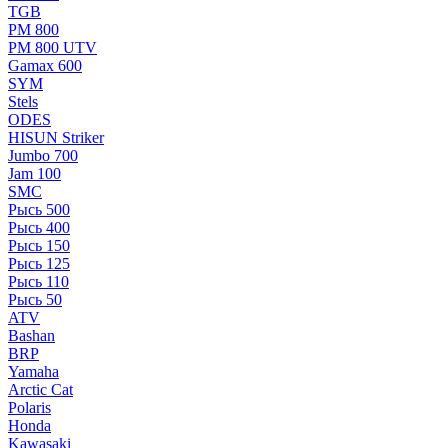
TGB
РМ 800
РМ 800 UTV
Gamax 600
SYM
Stels
ОDЕS
HISUN Striker
Jumbo 700
Jam 100
SMC
Рысь 500
Рысь 400
Рысь 150
Рысь 125
Рысь 110
Рысь 50
ATV
Bashan
BRP
Yamaha
Arctic Cat
Polaris
Honda
Kawasaki