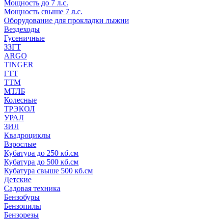
Мощность до 7 л.с.
Мощность свыше 7 л.с.
Оборудование для прокладки лыжни
Вездеходы
Гусеничные
ЗЗГТ
ARGO
TINGER
ГТТ
ТТМ
МТЛБ
Колесные
ТРЭКОЛ
УРАЛ
ЗИЛ
Квадроциклы
Взрослые
Кубатура до 250 кб.см
Кубатура до 500 кб.см
Кубатура свыше 500 кб.см
Детские
Садовая техника
Бензобуры
Бензопилы
Бензорезы