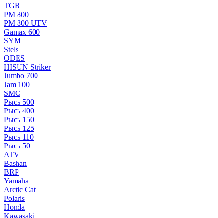
TGB
РМ 800
РМ 800 UTV
Gamax 600
SYM
Stels
ОDЕS
HISUN Striker
Jumbo 700
Jam 100
SMC
Рысь 500
Рысь 400
Рысь 150
Рысь 125
Рысь 110
Рысь 50
ATV
Bashan
BRP
Yamaha
Arctic Cat
Polaris
Honda
Kawasaki