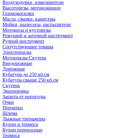
Воздуходувки, измельчители
Высоторезы, мотоножници
Газонокосилки
Масла, смазки. канистры
Мойки, пылесосы, распылители
Мотокосы и кусторезы
Режущий и заточной инструмент
Ручной инструмент
Сопутствующие товары
Электропилы
Мотоциклы Скутера
Внедорожные
Дорожные
Кубатура до 250 кб.см
Кубатура свыше 250 кб.см
Скутера
Экипировка
Защита от непогоды
Очки
Перчатки
Шлема
Лыжные тренажеры
Кухни и термоса
Кухни переносные
Термоса