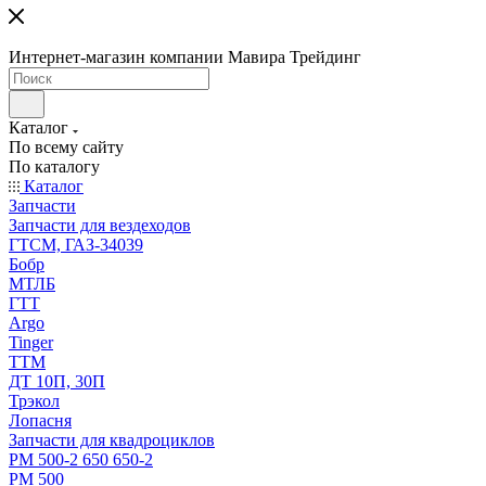
Интернет-магазин компании Мавира Трейдинг
Каталог
По всему сайту
По каталогу
Каталог
Запчасти
Запчасти для вездеходов
ГТСМ, ГАЗ-34039
Бобр
МТЛБ
ГТТ
Argo
Tinger
ТТМ
ДТ 10П, 30П
Трэкол
Лопасня
Запчасти для квадроциклов
РМ 500-2 650 650-2
РМ 500