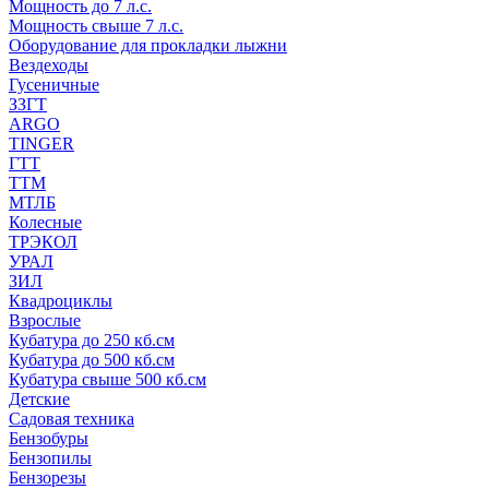
Мощность до 7 л.с.
Мощность свыше 7 л.с.
Оборудование для прокладки лыжни
Вездеходы
Гусеничные
ЗЗГТ
ARGO
TINGER
ГТТ
ТТМ
МТЛБ
Колесные
ТРЭКОЛ
УРАЛ
ЗИЛ
Квадроциклы
Взрослые
Кубатура до 250 кб.см
Кубатура до 500 кб.см
Кубатура свыше 500 кб.см
Детские
Садовая техника
Бензобуры
Бензопилы
Бензорезы