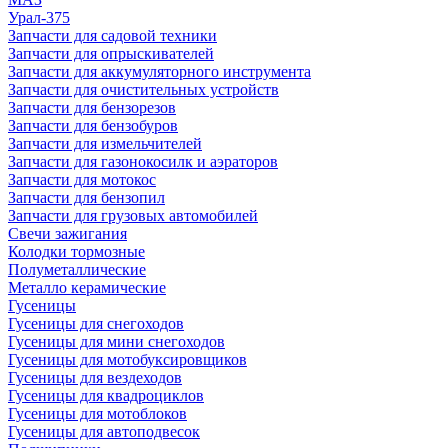
Урал-375
Запчасти для садовой техники
Запчасти для опрыскивателей
Запчасти для аккумуляторного инструмента
Запчасти для очистительных устройств
Запчасти для бензорезов
Запчасти для бензобуров
Запчасти для измельчителей
Запчасти для газонокосилк и аэраторов
Запчасти для мотокос
Запчасти для бензопил
Запчасти для грузовых автомобилей
Свечи зажигания
Колодки тормозные
Полуметаллические
Металло керамические
Гусеницы
Гусеницы для снегоходов
Гусеницы для мини снегоходов
Гусеницы для мотобуксировщиков
Гусеницы для вездеходов
Гусеницы для квадроциклов
Гусеницы для мотоблоков
Гусеницы для автоподвесок