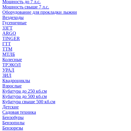
Мощность до 7 л.с.
Мощность свыше 7 л.с.
Оборудование для прокладки лыжни
Вездеходы
Гусеничные
ЗЗГТ
ARGO
TINGER
ГТТ
ТТМ
МТЛБ
Колесные
ТРЭКОЛ
УРАЛ
ЗИЛ
Квадроциклы
Взрослые
Кубатура до 250 кб.см
Кубатура до 500 кб.см
Кубатура свыше 500 кб.см
Детские
Садовая техника
Бензобуры
Бензопилы
Бензорезы