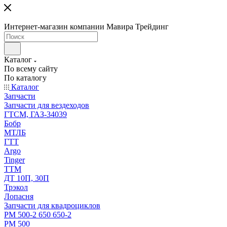
Интернет-магазин компании Мавира Трейдинг
Каталог
По всему сайту
По каталогу
Каталог
Запчасти
Запчасти для вездеходов
ГТСМ, ГАЗ-34039
Бобр
МТЛБ
ГТТ
Argo
Tinger
ТТМ
ДТ 10П, 30П
Трэкол
Лопасня
Запчасти для квадроциклов
РМ 500-2 650 650-2
РМ 500