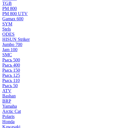
TGB
РМ 800
РМ 800 UTV
Gamax 600
SYM
Stels
ОDЕS
HISUN Striker
Jumbo 700
Jam 100
SMC
Рысь 500
Рысь 400
Рысь 150
Рысь 125
Рысь 110
Рысь 50
ATV
Bashan
BRP
Yamaha
Arctic Cat
Polaris
Honda
Kawasaki