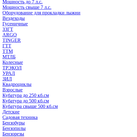
Мощность до 7 л.с.
Мощность свыше 7 л.с.
Оборудование для прокладки лыжни
Вездеходы
Гусеничные
ЗЗГТ
ARGO
TINGER
ГТТ
ТТМ
МТЛБ
Колесные
ТРЭКОЛ
УРАЛ
ЗИЛ
Квадроциклы
Взрослые
Кубатура до 250 кб.см
Кубатура до 500 кб.см
Кубатура свыше 500 кб.см
Детские
Садовая техника
Бензобуры
Бензопилы
Бензорезы