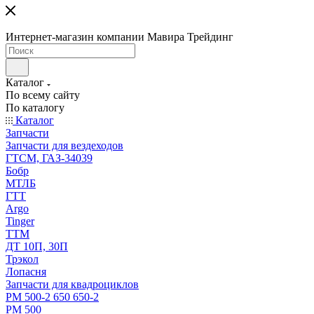
Интернет-магазин компании Мавира Трейдинг
Каталог
По всему сайту
По каталогу
Каталог
Запчасти
Запчасти для вездеходов
ГТСМ, ГАЗ-34039
Бобр
МТЛБ
ГТТ
Argo
Tinger
ТТМ
ДТ 10П, 30П
Трэкол
Лопасня
Запчасти для квадроциклов
РМ 500-2 650 650-2
РМ 500