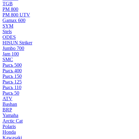
TGB
РМ 800
РМ 800 UTV
Gamax 600
SYM
Stels
ОDЕS
HISUN Striker
Jumbo 700
Jam 100
SMC
Рысь 500
Рысь 400
Рысь 150
Рысь 125
Рысь 110
Рысь 50
ATV
Bashan
BRP
Yamaha
Arctic Cat
Polaris
Honda
Kawasaki