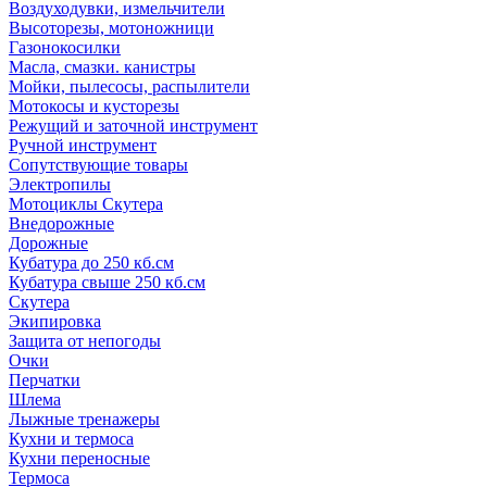
Воздуходувки, измельчители
Высоторезы, мотоножници
Газонокосилки
Масла, смазки. канистры
Мойки, пылесосы, распылители
Мотокосы и кусторезы
Режущий и заточной инструмент
Ручной инструмент
Сопутствующие товары
Электропилы
Мотоциклы Скутера
Внедорожные
Дорожные
Кубатура до 250 кб.см
Кубатура свыше 250 кб.см
Скутера
Экипировка
Защита от непогоды
Очки
Перчатки
Шлема
Лыжные тренажеры
Кухни и термоса
Кухни переносные
Термоса