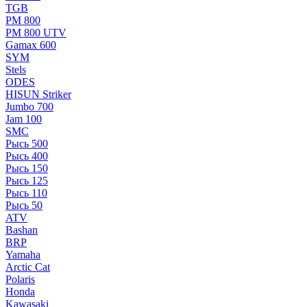
TGB
РМ 800
РМ 800 UTV
Gamax 600
SYM
Stels
ОDЕS
HISUN Striker
Jumbo 700
Jam 100
SMC
Рысь 500
Рысь 400
Рысь 150
Рысь 125
Рысь 110
Рысь 50
ATV
Bashan
BRP
Yamaha
Arctic Cat
Polaris
Honda
Kawasaki