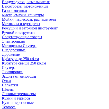
Воздуходувки, измельчители
Высоторезы, мотоножници
Газонокосилки
Масла, смазки. канистры
Мойки, пылесосы, распылители
Мотокосы и кусторезы
Режущий и заточной инструмент
Ручной инструмент
Сопутствующие товары
Электропилы
Мотоциклы Скутера
Внедорожные
Дорожные
Кубатура до 250 кб.см
Кубатура свыше 250 кб.см
Скутера
Экипировка
Защита от непогоды
Очки
Перчатки
Шлема
Лыжные тренажеры
Кухни и термоса
Кухни переносные
Термоса