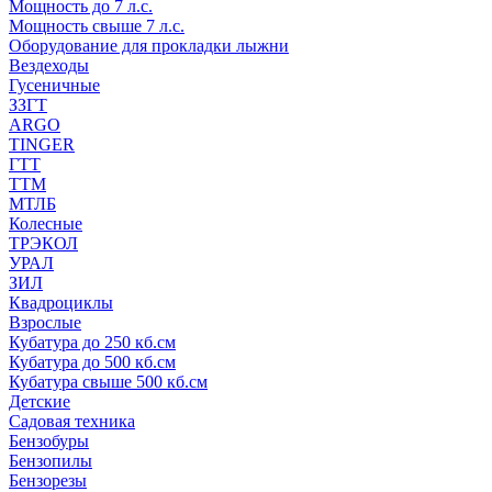
Мощность до 7 л.с.
Мощность свыше 7 л.с.
Оборудование для прокладки лыжни
Вездеходы
Гусеничные
ЗЗГТ
ARGO
TINGER
ГТТ
ТТМ
МТЛБ
Колесные
ТРЭКОЛ
УРАЛ
ЗИЛ
Квадроциклы
Взрослые
Кубатура до 250 кб.см
Кубатура до 500 кб.см
Кубатура свыше 500 кб.см
Детские
Садовая техника
Бензобуры
Бензопилы
Бензорезы