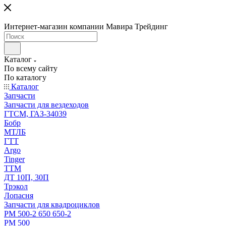
Интернет-магазин компании Мавира Трейдинг
Каталог
По всему сайту
По каталогу
Каталог
Запчасти
Запчасти для вездеходов
ГТСМ, ГАЗ-34039
Бобр
МТЛБ
ГТТ
Argo
Tinger
ТТМ
ДТ 10П, 30П
Трэкол
Лопасня
Запчасти для квадроциклов
РМ 500-2 650 650-2
РМ 500