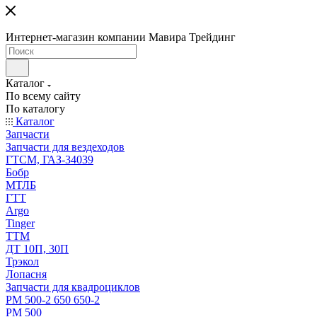
Интернет-магазин компании Мавира Трейдинг
Каталог
По всему сайту
По каталогу
Каталог
Запчасти
Запчасти для вездеходов
ГТСМ, ГАЗ-34039
Бобр
МТЛБ
ГТТ
Argo
Tinger
ТТМ
ДТ 10П, 30П
Трэкол
Лопасня
Запчасти для квадроциклов
РМ 500-2 650 650-2
РМ 500