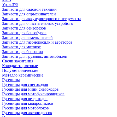
Урал-375
Запчасти для садовой техники
Запчасти для опрыскивателей
Запчасти для аккумуляторного инструмента
Запчасти для очистительных устройств
Запчасти для бензорезов
Запчасти для бензобуров
Запчасти для измельчителей
Запчасти для газонокосилк и аэраторов
Запчасти для мотокос
Запчасти для бензопил
Запчасти для грузовых автомобилей
Свечи зажигания
Колодки тормозные
Полуметаллические
Металло керамические
Гусеницы
Гусеницы для снегоходов
Гусеницы для мини снегоходов
Гусеницы для мотобуксировщиков
Гусеницы для вездеходов
Гусеницы для квадроциклов
Гусеницы для мотоблоков
Гусеницы для автоподвесок