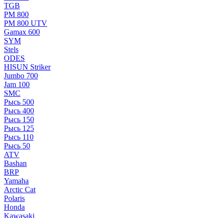
TGB
РМ 800
РМ 800 UTV
Gamax 600
SYM
Stels
ОDЕS
HISUN Striker
Jumbo 700
Jam 100
SMC
Рысь 500
Рысь 400
Рысь 150
Рысь 125
Рысь 110
Рысь 50
ATV
Bashan
BRP
Yamaha
Arctic Cat
Polaris
Honda
Kawasaki