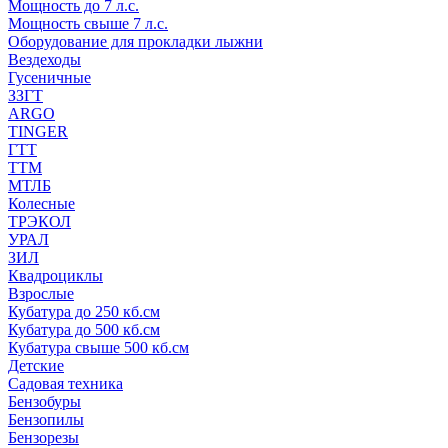
Мощность до 7 л.с.
Мощность свыше 7 л.с.
Оборудование для прокладки лыжни
Вездеходы
Гусеничные
ЗЗГТ
ARGO
TINGER
ГТТ
ТТМ
МТЛБ
Колесные
ТРЭКОЛ
УРАЛ
ЗИЛ
Квадроциклы
Взрослые
Кубатура до 250 кб.см
Кубатура до 500 кб.см
Кубатура свыше 500 кб.см
Детские
Садовая техника
Бензобуры
Бензопилы
Бензорезы