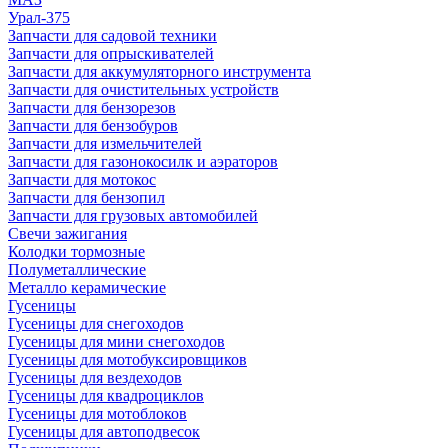
Урал-375
Запчасти для садовой техники
Запчасти для опрыскивателей
Запчасти для аккумуляторного инструмента
Запчасти для очистительных устройств
Запчасти для бензорезов
Запчасти для бензобуров
Запчасти для измельчителей
Запчасти для газонокосилк и аэраторов
Запчасти для мотокос
Запчасти для бензопил
Запчасти для грузовых автомобилей
Свечи зажигания
Колодки тормозные
Полуметаллические
Металло керамические
Гусеницы
Гусеницы для снегоходов
Гусеницы для мини снегоходов
Гусеницы для мотобуксировщиков
Гусеницы для вездеходов
Гусеницы для квадроциклов
Гусеницы для мотоблоков
Гусеницы для автоподвесок