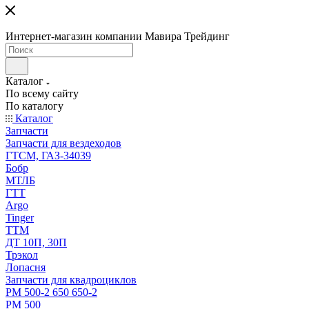
Интернет-магазин компании Мавира Трейдинг
Каталог
По всему сайту
По каталогу
Каталог
Запчасти
Запчасти для вездеходов
ГТСМ, ГАЗ-34039
Бобр
МТЛБ
ГТТ
Argo
Tinger
ТТМ
ДТ 10П, 30П
Трэкол
Лопасня
Запчасти для квадроциклов
РМ 500-2 650 650-2
РМ 500