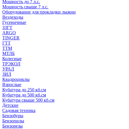
Мощность до 7 л.с.
Мощность свыше 7 л.с.
Оборудование для прокладки лыжни
Вездеходы
Гусеничные
ЗЗГТ
ARGO
TINGER
ГТТ
ТТМ
МТЛБ
Колесные
ТРЭКОЛ
УРАЛ
ЗИЛ
Квадроциклы
Взрослые
Кубатура до 250 кб.см
Кубатура до 500 кб.см
Кубатура свыше 500 кб.см
Детские
Садовая техника
Бензобуры
Бензопилы
Бензорезы