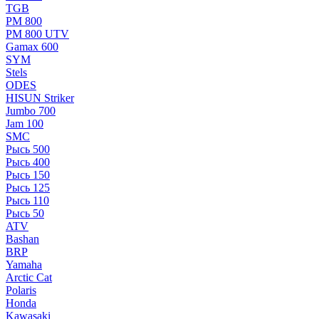
TGB
РМ 800
РМ 800 UTV
Gamax 600
SYM
Stels
ОDЕS
HISUN Striker
Jumbo 700
Jam 100
SMC
Рысь 500
Рысь 400
Рысь 150
Рысь 125
Рысь 110
Рысь 50
ATV
Bashan
BRP
Yamaha
Arctic Cat
Polaris
Honda
Kawasaki