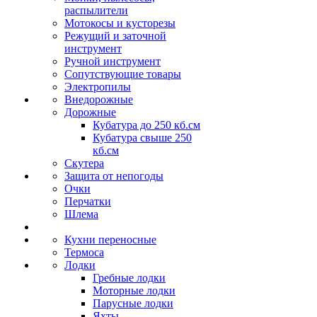
распылители
Мотокосы и кусторезы
Режущий и заточной
инструмент
Ручной инструмент
Сопутствующие товары
Электропилы
Внедорожные
Дорожные
Кубатура до 250 кб.см
Кубатура свыше 250
кб.см
Скутера
Защита от непогоды
Очки
Перчатки
Шлема
Кухни переносные
Термоса
Лодки
Гребные лодки
Моторные лодки
Парусные лодки
Яхты