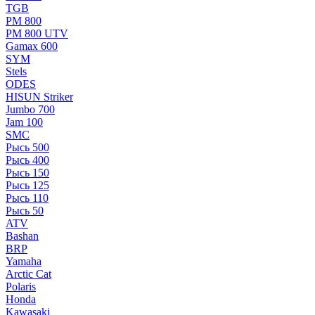
TGB
РМ 800
РМ 800 UTV
Gamax 600
SYM
Stels
ОDЕS
HISUN Striker
Jumbo 700
Jam 100
SMC
Рысь 500
Рысь 400
Рысь 150
Рысь 125
Рысь 110
Рысь 50
ATV
Bashan
BRP
Yamaha
Arctic Cat
Polaris
Honda
Kawasaki