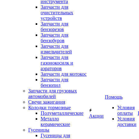
инструмента
Запчасти для
очистительных
устройств
Запчасти для
бензорезов
Запчасти для
бензобуров
Запчасти для
измельчителей
Запчасти для
газонокосилк и
аэраторов
Запчасти для мотокос
Запчасти для
бензопил
Запчасти для грузовых
автомобилей
Помощь
Свечи зажигания
Колодки тормозные
Условия
Полуметаллические
оплаты
Акции
Металло
Условия
керамические
доставки
Гусеницы
Гусеницы для