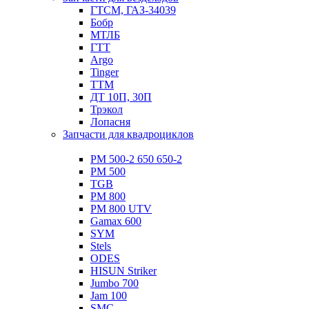
ГТСМ, ГАЗ-34039
Бобр
МТЛБ
ГТТ
Argo
Tinger
ТТМ
ДТ 10П, 30П
Трэкол
Лопасня
Запчасти для квадроциклов
РМ 500-2 650 650-2
РМ 500
TGB
РМ 800
РМ 800 UTV
Gamax 600
SYM
Stels
ОDЕS
HISUN Striker
Jumbo 700
Jam 100
SMC