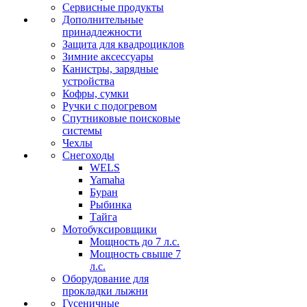
Сервисные продукты
Дополнительные
принадлежности
Защита для квадроциклов
Зимние аксессуары
Канистры, зарядные
устройства
Кофры, сумки
Ручки с подогревом
Спутниковые поисковые
системы
Чехлы
Снегоходы
WELS
Yamaha
Буран
Рыбинка
Тайга
Мотобуксировщики
Мощность до 7 л.с.
Мощность свыше 7
л.с.
Оборудование для
прокладки лыжни
Гусеничные