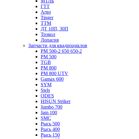
МТЛБ
ГТТ
Argo
Tinger
ТТМ
ДТ 10П, 30П
Трэкол
Лопасня
Запчасти для квадроциклов
РМ 500-2 650 650-2
РМ 500
TGB
РМ 800
РМ 800 UTV
Gamax 600
SYM
Stels
ОDЕS
HISUN Striker
Jumbo 700
Jam 100
SMC
Рысь 500
Рысь 400
Рысь 150