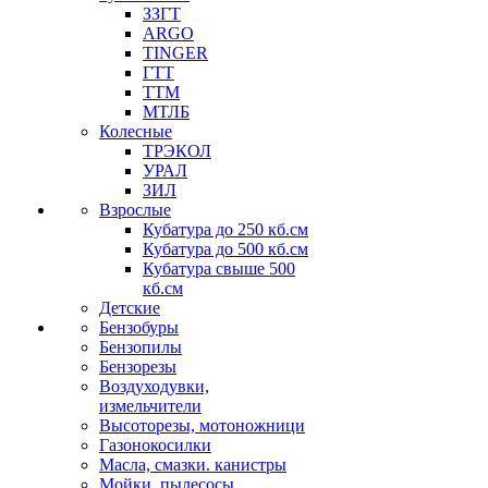
ЗЗГТ
ARGO
TINGER
ГТТ
ТТМ
МТЛБ
Колесные
ТРЭКОЛ
УРАЛ
ЗИЛ
Взрослые
Кубатура до 250 кб.см
Кубатура до 500 кб.см
Кубатура свыше 500
кб.см
Детские
Бензобуры
Бензопилы
Бензорезы
Воздуходувки,
измельчители
Высоторезы, мотоножници
Газонокосилки
Масла, смазки. канистры
Мойки, пылесосы,