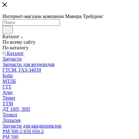
Интернет-магазин компании Мавира Трейдинг
Каталог
По всему сайту
По каталогу
Каталог
Запчасти
Запчасти для вездеходов
ГТСМ, ГАЗ-34039
Бобр
МТЛБ
ГТТ
Argo
Tinger
ТТМ
ДТ 10П, 30П
Трэкол
Лопасня
Запчасти для квадроциклов
РМ 500-2 650 650-2
РМ 500