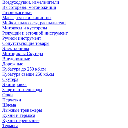
Воздуходувки, измельчители
Высоторезы, мотоножници
Газонокосилки
Масла, смазки. канистры
Мойки, пылесосы, распылители
Мотокосы и кусторезы
Режущий и заточной инструмент
Ручной инструмент
Сопутствующие товары
Электропилы
Мотоциклы Скутера
Внедорожные
Дорожные
Кубатура до 250 кб.см
Кубатура свыше 250 кб.см
Скутера
Экипировка
Защита от непогоды
Очки
Перчатки
Шлема
Лыжные тренажеры
Кухни и термоса
Кухни переносные
Термоса