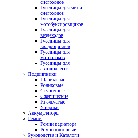
снегоходов
Гусеницы для мини
снегоходов
Гусеницы для
мотобуксировщиков
Гусеницы для
вездеходов
Гусеницы для
квадроциклов
Гусеницы для
мотоблоков
Гусеницы для
автоподвесок
Подшипники
Шариковые
Роликовые
Ступичные
Сферические
Игольчатые
Упорные
Аккумуляторы
Ремни
Ремни вариатора
Ремни клиновые
Руководства и Каталоги