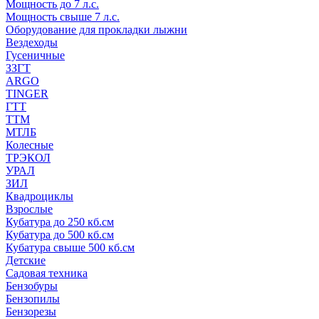
Мощность до 7 л.с.
Мощность свыше 7 л.с.
Оборудование для прокладки лыжни
Вездеходы
Гусеничные
ЗЗГТ
ARGO
TINGER
ГТТ
ТТМ
МТЛБ
Колесные
ТРЭКОЛ
УРАЛ
ЗИЛ
Квадроциклы
Взрослые
Кубатура до 250 кб.см
Кубатура до 500 кб.см
Кубатура свыше 500 кб.см
Детские
Садовая техника
Бензобуры
Бензопилы
Бензорезы