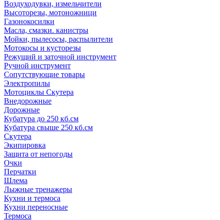
Воздуходувки, измельчители
Высоторезы, мотоножници
Газонокосилки
Масла, смазки. канистры
Мойки, пылесосы, распылители
Мотокосы и кусторезы
Режущий и заточной инструмент
Ручной инструмент
Сопутствующие товары
Электропилы
Мотоциклы Скутера
Внедорожные
Дорожные
Кубатура до 250 кб.см
Кубатура свыше 250 кб.см
Скутера
Экипировка
Защита от непогоды
Очки
Перчатки
Шлема
Лыжные тренажеры
Кухни и термоса
Кухни переносные
Термоса