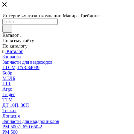
Интернет-магазин компании Мавира Трейдинг
Каталог
По всему сайту
По каталогу
Каталог
Запчасти
Запчасти для вездеходов
ГТСМ, ГАЗ-34039
Бобр
МТЛБ
ГТТ
Argo
Tinger
ТТМ
ДТ 10П, 30П
Трэкол
Лопасня
Запчасти для квадроциклов
РМ 500-2 650 650-2
РМ 500