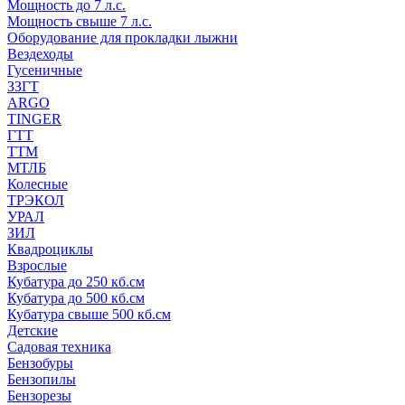
Мощность до 7 л.с.
Мощность свыше 7 л.с.
Оборудование для прокладки лыжни
Вездеходы
Гусеничные
ЗЗГТ
ARGO
TINGER
ГТТ
ТТМ
МТЛБ
Колесные
ТРЭКОЛ
УРАЛ
ЗИЛ
Квадроциклы
Взрослые
Кубатура до 250 кб.см
Кубатура до 500 кб.см
Кубатура свыше 500 кб.см
Детские
Садовая техника
Бензобуры
Бензопилы
Бензорезы