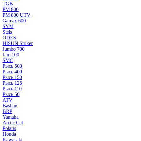
TGB
РМ 800
РМ 800 UTV
Gamax 600
SYM
Stels
ОDЕS
HISUN Striker
Jumbo 700
Jam 100
SMC
Рысь 500
Рысь 400
Рысь 150
Рысь 125
Рысь 110
Рысь 50
ATV
Bashan
BRP
Yamaha
Arctic Cat
Polaris
Honda
Kawasaki