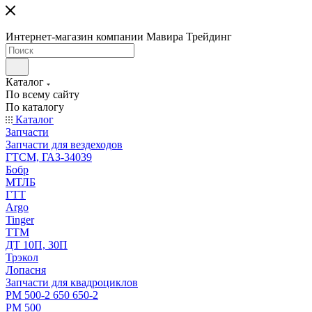
Интернет-магазин компании Мавира Трейдинг
Каталог
По всему сайту
По каталогу
Каталог
Запчасти
Запчасти для вездеходов
ГТСМ, ГАЗ-34039
Бобр
МТЛБ
ГТТ
Argo
Tinger
ТТМ
ДТ 10П, 30П
Трэкол
Лопасня
Запчасти для квадроциклов
РМ 500-2 650 650-2
РМ 500