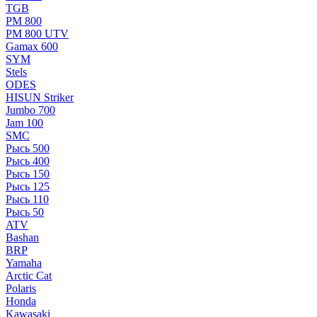
TGB
РМ 800
РМ 800 UTV
Gamax 600
SYM
Stels
ОDЕS
HISUN Striker
Jumbo 700
Jam 100
SMC
Рысь 500
Рысь 400
Рысь 150
Рысь 125
Рысь 110
Рысь 50
ATV
Bashan
BRP
Yamaha
Arctic Cat
Polaris
Honda
Kawasaki