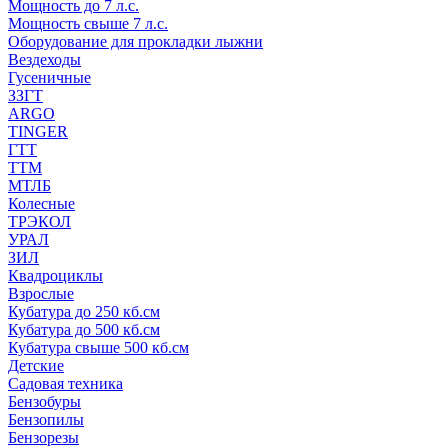
Мощность до 7 л.с.
Мощность свыше 7 л.с.
Оборудование для прокладки лыжни
Вездеходы
Гусеничные
ЗЗГТ
ARGO
TINGER
ГТТ
ТТМ
МТЛБ
Колесные
ТРЭКОЛ
УРАЛ
ЗИЛ
Квадроциклы
Взрослые
Кубатура до 250 кб.см
Кубатура до 500 кб.см
Кубатура свыше 500 кб.см
Детские
Садовая техника
Бензобуры
Бензопилы
Бензорезы