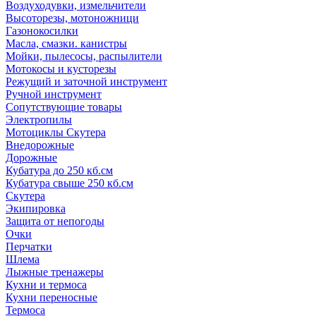
Воздуходувки, измельчители
Высоторезы, мотоножници
Газонокосилки
Масла, смазки. канистры
Мойки, пылесосы, распылители
Мотокосы и кусторезы
Режущий и заточной инструмент
Ручной инструмент
Сопутствующие товары
Электропилы
Мотоциклы Скутера
Внедорожные
Дорожные
Кубатура до 250 кб.см
Кубатура свыше 250 кб.см
Скутера
Экипировка
Защита от непогоды
Очки
Перчатки
Шлема
Лыжные тренажеры
Кухни и термоса
Кухни переносные
Термоса