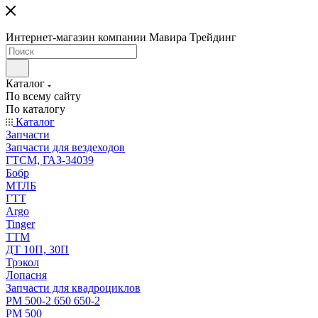
Интернет-магазин компании Мавира Трейдинг
Каталог
По всему сайту
По каталогу
Каталог
Запчасти
Запчасти для вездеходов
ГТСМ, ГАЗ-34039
Бобр
МТЛБ
ГТТ
Argo
Tinger
ТТМ
ДТ 10П, 30П
Трэкол
Лопасня
Запчасти для квадроциклов
РМ 500-2 650 650-2
РМ 500