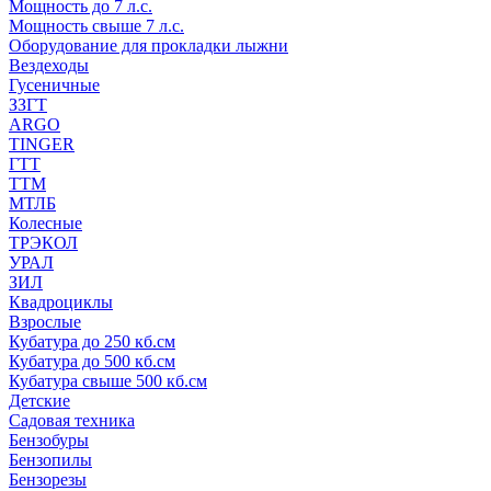
Мощность до 7 л.с.
Мощность свыше 7 л.с.
Оборудование для прокладки лыжни
Вездеходы
Гусеничные
ЗЗГТ
ARGO
TINGER
ГТТ
ТТМ
МТЛБ
Колесные
ТРЭКОЛ
УРАЛ
ЗИЛ
Квадроциклы
Взрослые
Кубатура до 250 кб.см
Кубатура до 500 кб.см
Кубатура свыше 500 кб.см
Детские
Садовая техника
Бензобуры
Бензопилы
Бензорезы