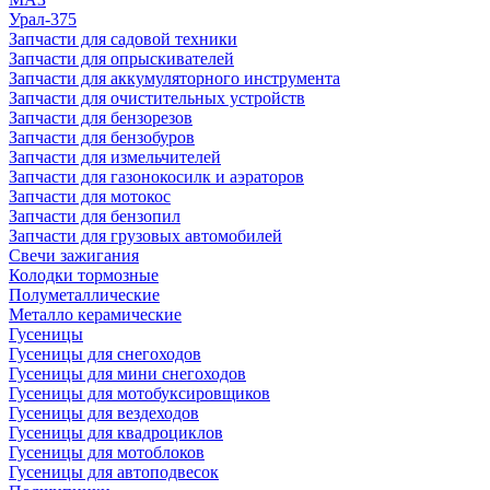
Урал-375
Запчасти для садовой техники
Запчасти для опрыскивателей
Запчасти для аккумуляторного инструмента
Запчасти для очистительных устройств
Запчасти для бензорезов
Запчасти для бензобуров
Запчасти для измельчителей
Запчасти для газонокосилк и аэраторов
Запчасти для мотокос
Запчасти для бензопил
Запчасти для грузовых автомобилей
Свечи зажигания
Колодки тормозные
Полуметаллические
Металло керамические
Гусеницы
Гусеницы для снегоходов
Гусеницы для мини снегоходов
Гусеницы для мотобуксировщиков
Гусеницы для вездеходов
Гусеницы для квадроциклов
Гусеницы для мотоблоков
Гусеницы для автоподвесок