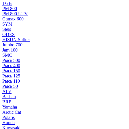
TGB
РМ 800
РМ 800 UTV
Gamax 600
SYM
Stels
ОDЕS
HISUN Striker
Jumbo 700
Jam 100
SMC
Рысь 500
Рысь 400
Рысь 150
Рысь 125
Рысь 110
Рысь 50
ATV
Bashan
BRP
Yamaha
Arctic Cat
Polaris
Honda
Kawasaki