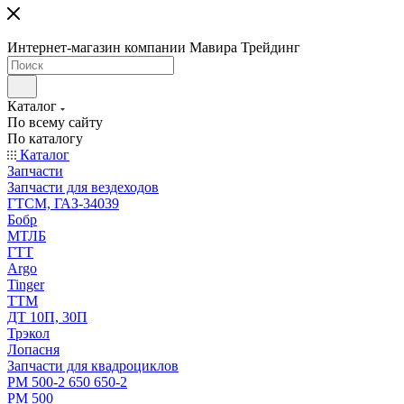
Интернет-магазин компании Мавира Трейдинг
Каталог
По всему сайту
По каталогу
Каталог
Запчасти
Запчасти для вездеходов
ГТСМ, ГАЗ-34039
Бобр
МТЛБ
ГТТ
Argo
Tinger
ТТМ
ДТ 10П, 30П
Трэкол
Лопасня
Запчасти для квадроциклов
РМ 500-2 650 650-2
РМ 500