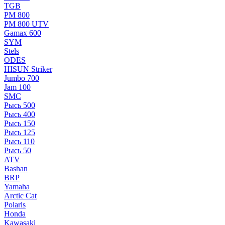
TGB
РМ 800
РМ 800 UTV
Gamax 600
SYM
Stels
ОDЕS
HISUN Striker
Jumbo 700
Jam 100
SMC
Рысь 500
Рысь 400
Рысь 150
Рысь 125
Рысь 110
Рысь 50
ATV
Bashan
BRP
Yamaha
Arctic Cat
Polaris
Honda
Kawasaki