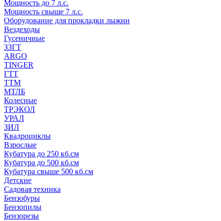
Мощность до 7 л.с.
Мощность свыше 7 л.с.
Оборудование для прокладки лыжни
Вездеходы
Гусеничные
ЗЗГТ
ARGO
TINGER
ГТТ
ТТМ
МТЛБ
Колесные
ТРЭКОЛ
УРАЛ
ЗИЛ
Квадроциклы
Взрослые
Кубатура до 250 кб.см
Кубатура до 500 кб.см
Кубатура свыше 500 кб.см
Детские
Садовая техника
Бензобуры
Бензопилы
Бензорезы