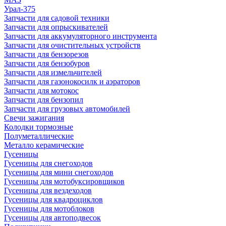
Урал-375
Запчасти для садовой техники
Запчасти для опрыскивателей
Запчасти для аккумуляторного инструмента
Запчасти для очистительных устройств
Запчасти для бензорезов
Запчасти для бензобуров
Запчасти для измельчителей
Запчасти для газонокосилк и аэраторов
Запчасти для мотокос
Запчасти для бензопил
Запчасти для грузовых автомобилей
Свечи зажигания
Колодки тормозные
Полуметаллические
Металло керамические
Гусеницы
Гусеницы для снегоходов
Гусеницы для мини снегоходов
Гусеницы для мотобуксировщиков
Гусеницы для вездеходов
Гусеницы для квадроциклов
Гусеницы для мотоблоков
Гусеницы для автоподвесок