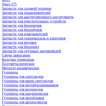
Урал-375
Запчасти для садовой техники
Запчасти для опрыскивателей
Запчасти для аккумуляторного инструмента
Запчасти для очистительных устройств
Запчасти для бензорезов
Запчасти для бензобуров
Запчасти для измельчителей
Запчасти для газонокосилк и аэраторов
Запчасти для мотокос
Запчасти для бензопил
Запчасти для грузовых автомобилей
Свечи зажигания
Колодки тормозные
Полуметаллические
Металло керамические
Гусеницы
Гусеницы для снегоходов
Гусеницы для мини снегоходов
Гусеницы для мотобуксировщиков
Гусеницы для вездеходов
Гусеницы для квадроциклов
Гусеницы для мотоблоков
Гусеницы для автоподвесок