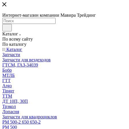
Интернет-магазин компании Мавира Трейдинг
Каталог
По всему сайту
По каталогу
Каталог
Запчасти
Запчасти для вездеходов
ГТСМ, ГАЗ-34039
Бобр
МТЛБ
ГТТ
Argo
Tinger
ТТМ
ДТ 10П, 30П
Трэкол
Лопасня
Запчасти для квадроциклов
РМ 500-2 650 650-2
РМ 500