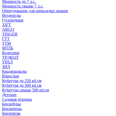
Мощность до 7 л.с.
Мощность свыше 7 л.с.
Оборудование для прокладки лыжни
Вездеходы
Гусеничные
ЗЗГТ
ARGO
TINGER
ГТТ
ТТМ
МТЛБ
Колесные
ТРЭКОЛ
УРАЛ
ЗИЛ
Квадроциклы
Взрослые
Кубатура до 250 кб.см
Кубатура до 500 кб.см
Кубатура свыше 500 кб.см
Детские
Садовая техника
Бензобуры
Бензопилы
Бензорезы