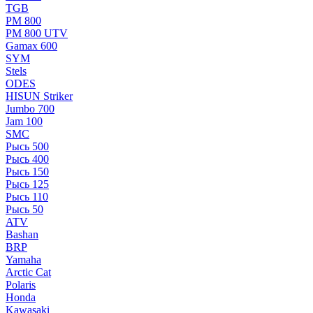
TGB
РМ 800
РМ 800 UTV
Gamax 600
SYM
Stels
ОDЕS
HISUN Striker
Jumbo 700
Jam 100
SMC
Рысь 500
Рысь 400
Рысь 150
Рысь 125
Рысь 110
Рысь 50
ATV
Bashan
BRP
Yamaha
Arctic Cat
Polaris
Honda
Kawasaki