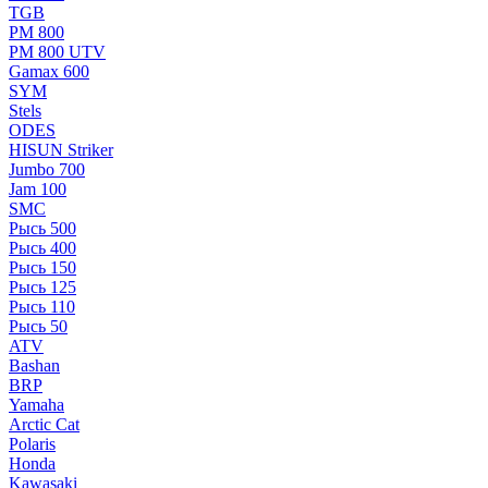
TGB
РМ 800
РМ 800 UTV
Gamax 600
SYM
Stels
ОDЕS
HISUN Striker
Jumbo 700
Jam 100
SMC
Рысь 500
Рысь 400
Рысь 150
Рысь 125
Рысь 110
Рысь 50
ATV
Bashan
BRP
Yamaha
Arctic Cat
Polaris
Honda
Kawasaki