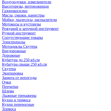
Воздуходувки, измельчители
Высоторезы, мотоножници
Газонокосилки
Масла, смазки. канистры
Мойки, пылесосы, распылители
Мотокосы и кусторезы
Режущий и заточной инструмент
Ручной инструмент
Сопутствующие товары
Электропилы
Мотоциклы Скутера
Внедорожные
Дорожные
Кубатура до 250 кб.см
Кубатура свыше 250 кб.см
Скутера
Экипировка
Защита от непогоды
Очки
Перчатки
Шлема
Лыжные тренажеры
Кухни и термоса
Кухни переносные
Термоса