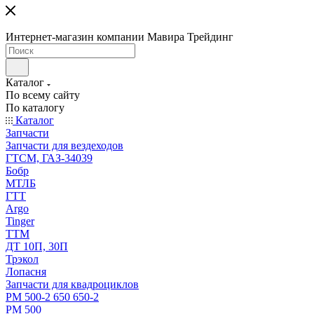
Интернет-магазин компании Мавира Трейдинг
Каталог
По всему сайту
По каталогу
Каталог
Запчасти
Запчасти для вездеходов
ГТСМ, ГАЗ-34039
Бобр
МТЛБ
ГТТ
Argo
Tinger
ТТМ
ДТ 10П, 30П
Трэкол
Лопасня
Запчасти для квадроциклов
РМ 500-2 650 650-2
РМ 500