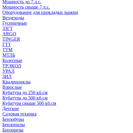
Мощность до 7 л.с.
Мощность свыше 7 л.с.
Оборудование для прокладки лыжни
Вездеходы
Гусеничные
ЗЗГТ
ARGO
TINGER
ГТТ
ТТМ
МТЛБ
Колесные
ТРЭКОЛ
УРАЛ
ЗИЛ
Квадроциклы
Взрослые
Кубатура до 250 кб.см
Кубатура до 500 кб.см
Кубатура свыше 500 кб.см
Детские
Садовая техника
Бензобуры
Бензопилы
Бензорезы