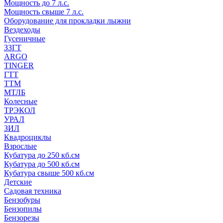
Мощность до 7 л.с.
Мощность свыше 7 л.с.
Оборудование для прокладки лыжни
Вездеходы
Гусеничные
ЗЗГТ
ARGO
TINGER
ГТТ
ТТМ
МТЛБ
Колесные
ТРЭКОЛ
УРАЛ
ЗИЛ
Квадроциклы
Взрослые
Кубатура до 250 кб.см
Кубатура до 500 кб.см
Кубатура свыше 500 кб.см
Детские
Садовая техника
Бензобуры
Бензопилы
Бензорезы