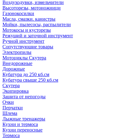
Воздуходувки, измельчители
Высоторезы, мотоножници
Газонокосилки
Масла, смазки. канистры
Мойки, пылесосы, распылители
Мотокосы и кусторезы
Режущий и заточной инструмент
Ручной инструмент
Сопутствующие товары
Электропилы
Мотоциклы Скутера
Внедорожные
Дорожные
Кубатура до 250 кб.см
Кубатура свыше 250 кб.см
Скутера
Экипировка
Защита от непогоды
Очки
Перчатки
Шлема
Лыжные тренажеры
Кухни и термоса
Кухни переносные
Термоса