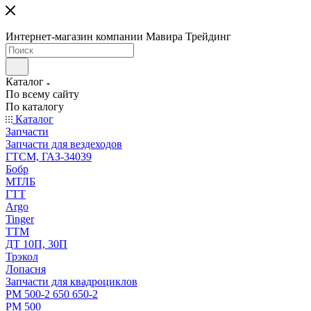
Интернет-магазин компании Мавира Трейдинг
Каталог
По всему сайту
По каталогу
Каталог
Запчасти
Запчасти для вездеходов
ГТСМ, ГАЗ-34039
Бобр
МТЛБ
ГТТ
Argo
Tinger
ТТМ
ДТ 10П, 30П
Трэкол
Лопасня
Запчасти для квадроциклов
РМ 500-2 650 650-2
РМ 500