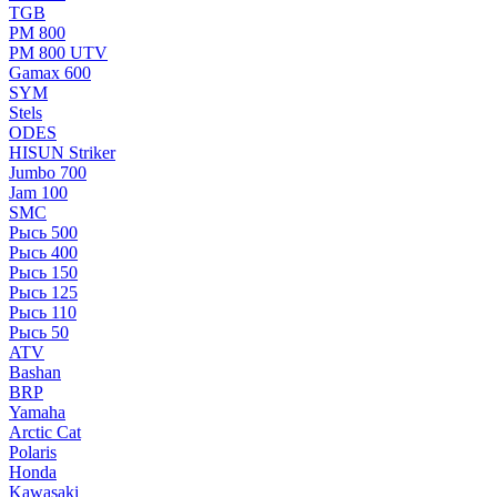
TGB
РМ 800
РМ 800 UTV
Gamax 600
SYM
Stels
ОDЕS
HISUN Striker
Jumbo 700
Jam 100
SMC
Рысь 500
Рысь 400
Рысь 150
Рысь 125
Рысь 110
Рысь 50
ATV
Bashan
BRP
Yamaha
Arctic Cat
Polaris
Honda
Kawasaki