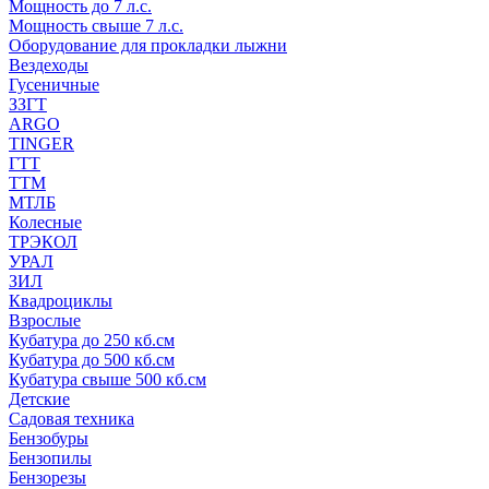
Мощность до 7 л.с.
Мощность свыше 7 л.с.
Оборудование для прокладки лыжни
Вездеходы
Гусеничные
ЗЗГТ
ARGO
TINGER
ГТТ
ТТМ
МТЛБ
Колесные
ТРЭКОЛ
УРАЛ
ЗИЛ
Квадроциклы
Взрослые
Кубатура до 250 кб.см
Кубатура до 500 кб.см
Кубатура свыше 500 кб.см
Детские
Садовая техника
Бензобуры
Бензопилы
Бензорезы