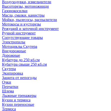
Воздуходувки, измельчители
Высоторезы, мотоножници
Газонокосилки
Масла, смазки. канистры
Мойки, пылесосы, распылители
Мотокосы и кусторезы
Режущий и заточной инструмент
Ручной инструмент
Сопутствующие товары
Электропилы
Мотоциклы Скутера
Внедорожные
Дорожные
Кубатура до 250 кб.см
Кубатура свыше 250 кб.см
Скутера
Экипировка
Защита от непогоды
Очки
Перчатки
Шлема
Лыжные тренажеры
Кухни и термоса
Кухни переносные
Термоса