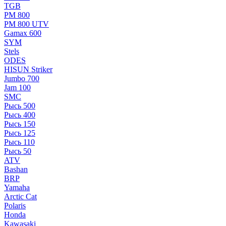
TGB
РМ 800
РМ 800 UTV
Gamax 600
SYM
Stels
ОDЕS
HISUN Striker
Jumbo 700
Jam 100
SMC
Рысь 500
Рысь 400
Рысь 150
Рысь 125
Рысь 110
Рысь 50
ATV
Bashan
BRP
Yamaha
Arctic Cat
Polaris
Honda
Kawasaki