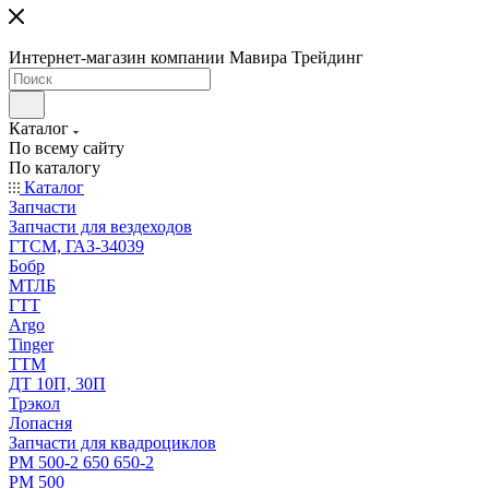
Интернет-магазин компании Мавира Трейдинг
Каталог
По всему сайту
По каталогу
Каталог
Запчасти
Запчасти для вездеходов
ГТСМ, ГАЗ-34039
Бобр
МТЛБ
ГТТ
Argo
Tinger
ТТМ
ДТ 10П, 30П
Трэкол
Лопасня
Запчасти для квадроциклов
РМ 500-2 650 650-2
РМ 500