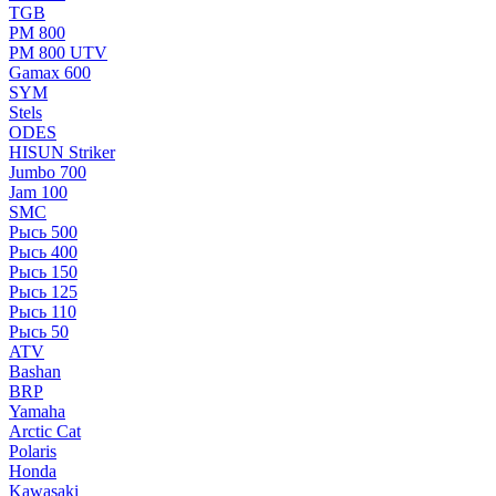
TGB
РМ 800
РМ 800 UTV
Gamax 600
SYM
Stels
ОDЕS
HISUN Striker
Jumbo 700
Jam 100
SMC
Рысь 500
Рысь 400
Рысь 150
Рысь 125
Рысь 110
Рысь 50
ATV
Bashan
BRP
Yamaha
Arctic Cat
Polaris
Honda
Kawasaki