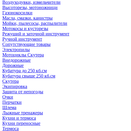
Воздуходувки, измельчители
Высоторезы, мотоножници
Газонокосилки
Масла, смазки. канистры
Мойки, пылесосы, распылители
Мотокосы и кусторезы
Режущий и заточной инструмент
Ручной инструмент
Сопутствующие товары
Электропилы
Мотоциклы Скутера
Внедорожные
Дорожные
Кубатура до 250 кб.см
Кубатура свыше 250 кб.см
Скутера
Экипировка
Защита от непогоды
Очки
Перчатки
Шлема
Лыжные тренажеры
Кухни и термоса
Кухни переносные
Термоса