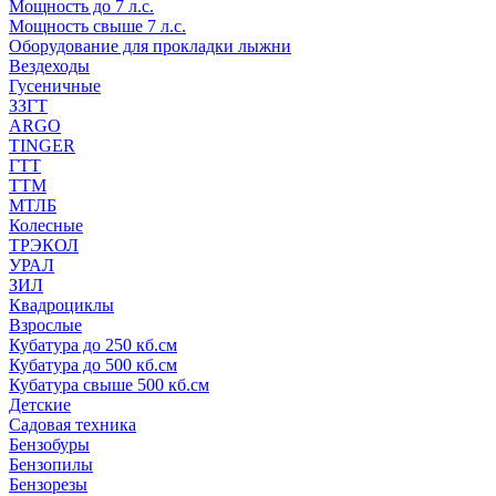
Мощность до 7 л.с.
Мощность свыше 7 л.с.
Оборудование для прокладки лыжни
Вездеходы
Гусеничные
ЗЗГТ
ARGO
TINGER
ГТТ
ТТМ
МТЛБ
Колесные
ТРЭКОЛ
УРАЛ
ЗИЛ
Квадроциклы
Взрослые
Кубатура до 250 кб.см
Кубатура до 500 кб.см
Кубатура свыше 500 кб.см
Детские
Садовая техника
Бензобуры
Бензопилы
Бензорезы