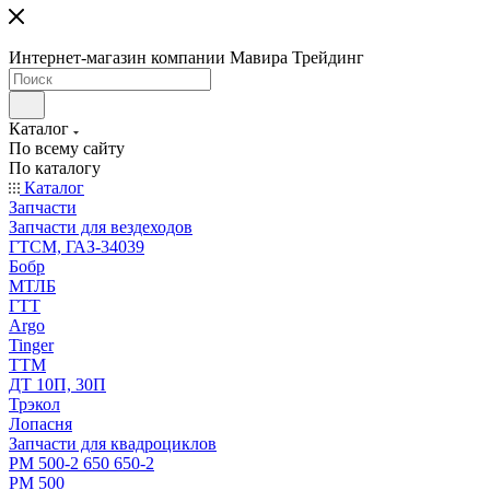
Интернет-магазин компании Мавира Трейдинг
Каталог
По всему сайту
По каталогу
Каталог
Запчасти
Запчасти для вездеходов
ГТСМ, ГАЗ-34039
Бобр
МТЛБ
ГТТ
Argo
Tinger
ТТМ
ДТ 10П, 30П
Трэкол
Лопасня
Запчасти для квадроциклов
РМ 500-2 650 650-2
РМ 500