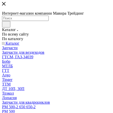
Интернет-магазин компании Мавира Трейдинг
Каталог
По всему сайту
По каталогу
Каталог
Запчасти
Запчасти для вездеходов
ГТСМ, ГАЗ-34039
Бобр
МТЛБ
ГТТ
Argo
Tinger
ТТМ
ДТ 10П, 30П
Трэкол
Лопасня
Запчасти для квадроциклов
РМ 500-2 650 650-2
РМ 500