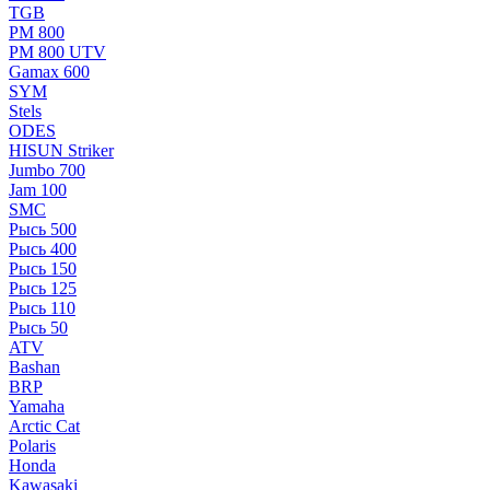
TGB
РМ 800
РМ 800 UTV
Gamax 600
SYM
Stels
ОDЕS
HISUN Striker
Jumbo 700
Jam 100
SMC
Рысь 500
Рысь 400
Рысь 150
Рысь 125
Рысь 110
Рысь 50
ATV
Bashan
BRP
Yamaha
Arctic Cat
Polaris
Honda
Kawasaki