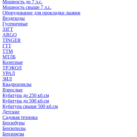
Мощность до 7 л.с.
Мощность свыше 7 л.с.
Оборудование для прокладки лыжни
Вездеходы
Гусеничные
ЗЗГТ
ARGO
TINGER
ГТТ
ТТМ
МТЛБ
Колесные
ТРЭКОЛ
УРАЛ
ЗИЛ
Квадроциклы
Взрослые
Кубатура до 250 кб.см
Кубатура до 500 кб.см
Кубатура свыше 500 кб.см
Детские
Садовая техника
Бензобуры
Бензопилы
Бензорезы