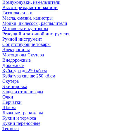
Воздуходувки, измельчители
Высоторезы, мотоножници
Газонокосилки
Масла, смазки. канистры
Мойки, пылесосы, распылители
Мотокосы и кусторезы
Режущий и заточной инструмент
Ручной инструмент
Сопутствующие товары
Электропилы
Мотоциклы Скутера
Внедорожные
Дорожные
Кубатура до 250 кб.см
Кубатура свыше 250 кб.см
Скутера
Экипировка
Защита от непогоды
Очки
Перчатки
Шлема
Лыжные тренажеры
Кухни и термоса
Кухни переносные
Термоса