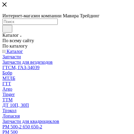
Интернет-магазин компании Мавира Трейдинг
Каталог
По всему сайту
По каталогу
Каталог
Запчасти
Запчасти для вездеходов
ГТСМ, ГАЗ-34039
Бобр
МТЛБ
ГТТ
Argo
Tinger
ТТМ
ДТ 10П, 30П
Трэкол
Лопасня
Запчасти для квадроциклов
РМ 500-2 650 650-2
РМ 500