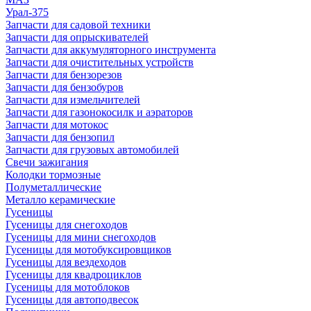
Урал-375
Запчасти для садовой техники
Запчасти для опрыскивателей
Запчасти для аккумуляторного инструмента
Запчасти для очистительных устройств
Запчасти для бензорезов
Запчасти для бензобуров
Запчасти для измельчителей
Запчасти для газонокосилк и аэраторов
Запчасти для мотокос
Запчасти для бензопил
Запчасти для грузовых автомобилей
Свечи зажигания
Колодки тормозные
Полуметаллические
Металло керамические
Гусеницы
Гусеницы для снегоходов
Гусеницы для мини снегоходов
Гусеницы для мотобуксировщиков
Гусеницы для вездеходов
Гусеницы для квадроциклов
Гусеницы для мотоблоков
Гусеницы для автоподвесок