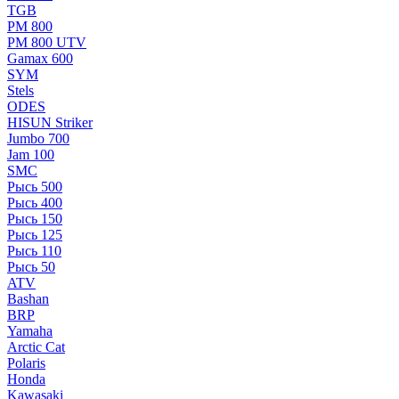
TGB
РМ 800
РМ 800 UTV
Gamax 600
SYM
Stels
ОDЕS
HISUN Striker
Jumbo 700
Jam 100
SMC
Рысь 500
Рысь 400
Рысь 150
Рысь 125
Рысь 110
Рысь 50
ATV
Bashan
BRP
Yamaha
Arctic Cat
Polaris
Honda
Kawasaki