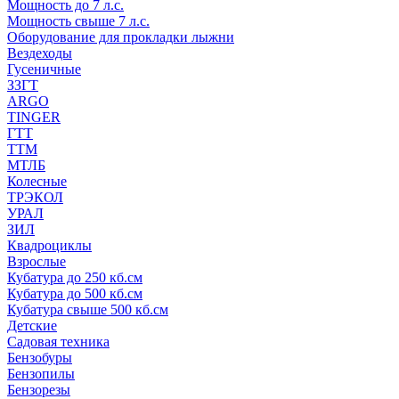
Мощность до 7 л.с.
Мощность свыше 7 л.с.
Оборудование для прокладки лыжни
Вездеходы
Гусеничные
ЗЗГТ
ARGO
TINGER
ГТТ
ТТМ
МТЛБ
Колесные
ТРЭКОЛ
УРАЛ
ЗИЛ
Квадроциклы
Взрослые
Кубатура до 250 кб.см
Кубатура до 500 кб.см
Кубатура свыше 500 кб.см
Детские
Садовая техника
Бензобуры
Бензопилы
Бензорезы