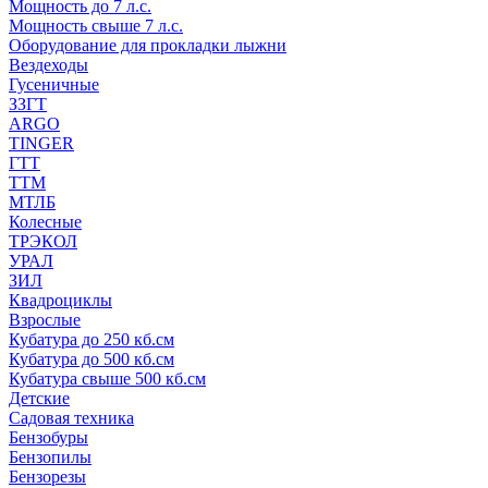
Мощность до 7 л.с.
Мощность свыше 7 л.с.
Оборудование для прокладки лыжни
Вездеходы
Гусеничные
ЗЗГТ
ARGO
TINGER
ГТТ
ТТМ
МТЛБ
Колесные
ТРЭКОЛ
УРАЛ
ЗИЛ
Квадроциклы
Взрослые
Кубатура до 250 кб.см
Кубатура до 500 кб.см
Кубатура свыше 500 кб.см
Детские
Садовая техника
Бензобуры
Бензопилы
Бензорезы