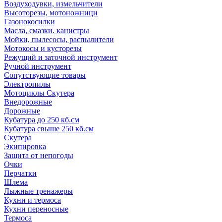
Воздуходувки, измельчители
Высоторезы, мотоножници
Газонокосилки
Масла, смазки. канистры
Мойки, пылесосы, распылители
Мотокосы и кусторезы
Режущий и заточной инструмент
Ручной инструмент
Сопутствующие товары
Электропилы
Мотоциклы Скутера
Внедорожные
Дорожные
Кубатура до 250 кб.см
Кубатура свыше 250 кб.см
Скутера
Экипировка
Защита от непогоды
Очки
Перчатки
Шлема
Лыжные тренажеры
Кухни и термоса
Кухни переносные
Термоса