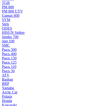
TGB
РМ 800
РМ 800 UTV
Gamax 600
SYM
Stels
ОDЕS
HISUN Striker
Jumbo 700
Jam 100
SMC
Рысь 500
Рысь 400
Рысь 150
Рысь 125
Рысь 110
Рысь 50
ATV
Bashan
BRP
Yamaha
Arctic Cat
Polaris
Honda
Kawasaki