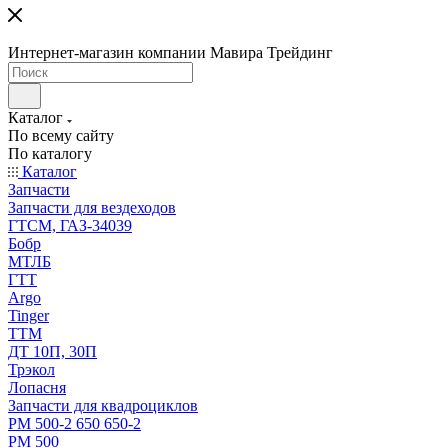
Интернет-магазин компании Мавира Трейдинг
Каталог
По всему сайту
По каталогу
Каталог
Запчасти
Запчасти для вездеходов
ГТСМ, ГАЗ-34039
Бобр
МТЛБ
ГТТ
Argo
Tinger
ТТМ
ДТ 10П, 30П
Трэкол
Лопасня
Запчасти для квадроциклов
РМ 500-2 650 650-2
РМ 500