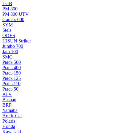
TGB
РМ 800
РМ 800 UTV
Gamax 600
SYM
Stels
ОDЕS
HISUN Striker
Jumbo 700
Jam 100
SMC
Рысь 500
Рысь 400
Рысь 150
Рысь 125
Рысь 110
Рысь 50
ATV
Bashan
BRP
Yamaha
Arctic Cat
Polaris
Honda
Kawasaki