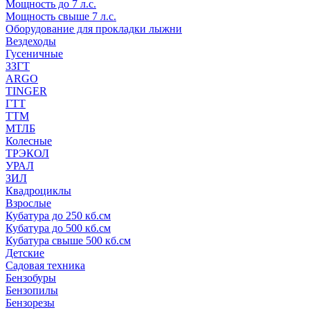
Мощность до 7 л.с.
Мощность свыше 7 л.с.
Оборудование для прокладки лыжни
Вездеходы
Гусеничные
ЗЗГТ
ARGO
TINGER
ГТТ
ТТМ
МТЛБ
Колесные
ТРЭКОЛ
УРАЛ
ЗИЛ
Квадроциклы
Взрослые
Кубатура до 250 кб.см
Кубатура до 500 кб.см
Кубатура свыше 500 кб.см
Детские
Садовая техника
Бензобуры
Бензопилы
Бензорезы