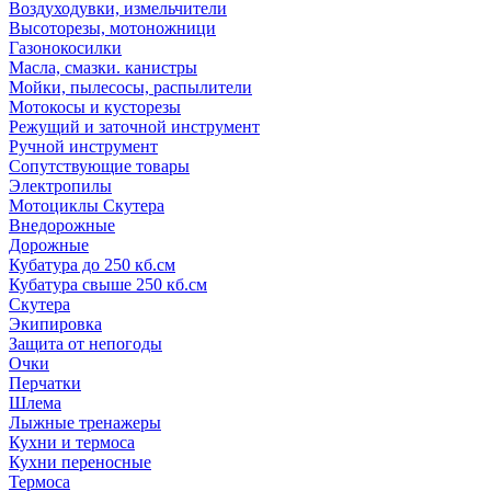
Воздуходувки, измельчители
Высоторезы, мотоножници
Газонокосилки
Масла, смазки. канистры
Мойки, пылесосы, распылители
Мотокосы и кусторезы
Режущий и заточной инструмент
Ручной инструмент
Сопутствующие товары
Электропилы
Мотоциклы Скутера
Внедорожные
Дорожные
Кубатура до 250 кб.см
Кубатура свыше 250 кб.см
Скутера
Экипировка
Защита от непогоды
Очки
Перчатки
Шлема
Лыжные тренажеры
Кухни и термоса
Кухни переносные
Термоса