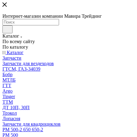
Интернет-магазин компании Мавира Трейдинг
Каталог
По всему сайту
По каталогу
Каталог
Запчасти
Запчасти для вездеходов
ГТСМ, ГАЗ-34039
Бобр
МТЛБ
ГТТ
Argo
Tinger
ТТМ
ДТ 10П, 30П
Трэкол
Лопасня
Запчасти для квадроциклов
РМ 500-2 650 650-2
РМ 500