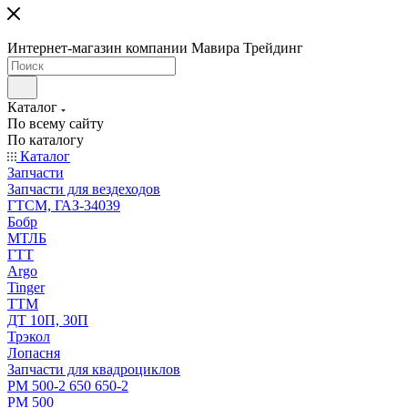
Интернет-магазин компании Мавира Трейдинг
Каталог
По всему сайту
По каталогу
Каталог
Запчасти
Запчасти для вездеходов
ГТСМ, ГАЗ-34039
Бобр
МТЛБ
ГТТ
Argo
Tinger
ТТМ
ДТ 10П, 30П
Трэкол
Лопасня
Запчасти для квадроциклов
РМ 500-2 650 650-2
РМ 500