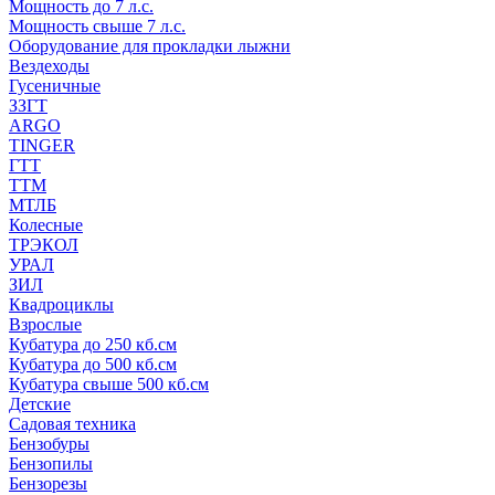
Мощность до 7 л.с.
Мощность свыше 7 л.с.
Оборудование для прокладки лыжни
Вездеходы
Гусеничные
ЗЗГТ
ARGO
TINGER
ГТТ
ТТМ
МТЛБ
Колесные
ТРЭКОЛ
УРАЛ
ЗИЛ
Квадроциклы
Взрослые
Кубатура до 250 кб.см
Кубатура до 500 кб.см
Кубатура свыше 500 кб.см
Детские
Садовая техника
Бензобуры
Бензопилы
Бензорезы