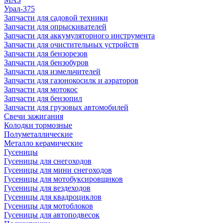
Урал-375
Запчасти для садовой техники
Запчасти для опрыскивателей
Запчасти для аккумуляторного инструмента
Запчасти для очистительных устройств
Запчасти для бензорезов
Запчасти для бензобуров
Запчасти для измельчителей
Запчасти для газонокосилк и аэраторов
Запчасти для мотокос
Запчасти для бензопил
Запчасти для грузовых автомобилей
Свечи зажигания
Колодки тормозные
Полуметаллические
Металло керамические
Гусеницы
Гусеницы для снегоходов
Гусеницы для мини снегоходов
Гусеницы для мотобуксировщиков
Гусеницы для вездеходов
Гусеницы для квадроциклов
Гусеницы для мотоблоков
Гусеницы для автоподвесок