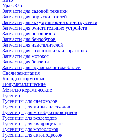
Урал-375
Запчасти для садовой техники
Запчасти для опрыскивателей
Запчасти для аккумуляторного инструмента
Запчасти для очистительных устройств
Запчасти для бензорезов
Запчасти для бензобуров
Запчасти для измельчителей
Запчасти для газонокосилк и аэраторов
Запчасти для мотокос
Запчасти для бензопил
Запчасти для грузовых автомобилей
Свечи зажигания
Колодки тормозные
Полуметаллические
Металло керамические
Гусеницы
Гусеницы для снегоходов
Гусеницы для мини снегоходов
Гусеницы для мотобуксировщиков
Гусеницы для вездеходов
Гусеницы для квадроциклов
Гусеницы для мотоблоков
Гусеницы для автоподвесок