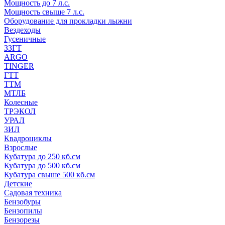
Мощность до 7 л.с.
Мощность свыше 7 л.с.
Оборудование для прокладки лыжни
Вездеходы
Гусеничные
ЗЗГТ
ARGO
TINGER
ГТТ
ТТМ
МТЛБ
Колесные
ТРЭКОЛ
УРАЛ
ЗИЛ
Квадроциклы
Взрослые
Кубатура до 250 кб.см
Кубатура до 500 кб.см
Кубатура свыше 500 кб.см
Детские
Садовая техника
Бензобуры
Бензопилы
Бензорезы