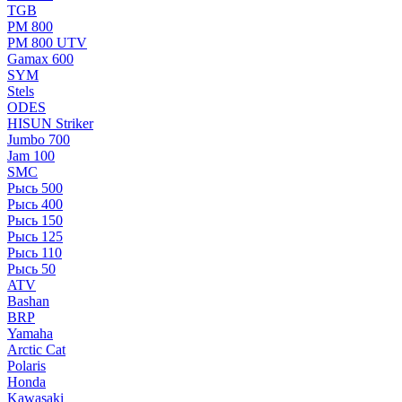
TGB
РМ 800
РМ 800 UTV
Gamax 600
SYM
Stels
ОDЕS
HISUN Striker
Jumbo 700
Jam 100
SMC
Рысь 500
Рысь 400
Рысь 150
Рысь 125
Рысь 110
Рысь 50
ATV
Bashan
BRP
Yamaha
Arctic Cat
Polaris
Honda
Kawasaki