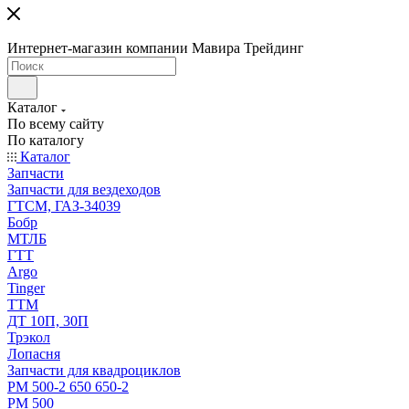
Интернет-магазин компании Мавира Трейдинг
Каталог
По всему сайту
По каталогу
Каталог
Запчасти
Запчасти для вездеходов
ГТСМ, ГАЗ-34039
Бобр
МТЛБ
ГТТ
Argo
Tinger
ТТМ
ДТ 10П, 30П
Трэкол
Лопасня
Запчасти для квадроциклов
РМ 500-2 650 650-2
РМ 500