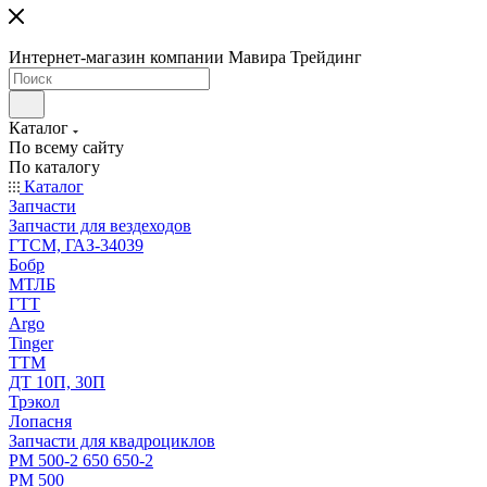
Интернет-магазин компании Мавира Трейдинг
Каталог
По всему сайту
По каталогу
Каталог
Запчасти
Запчасти для вездеходов
ГТСМ, ГАЗ-34039
Бобр
МТЛБ
ГТТ
Argo
Tinger
ТТМ
ДТ 10П, 30П
Трэкол
Лопасня
Запчасти для квадроциклов
РМ 500-2 650 650-2
РМ 500