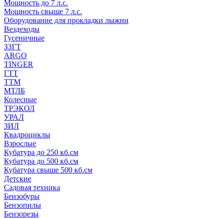
Мощность до 7 л.с.
Мощность свыше 7 л.с.
Оборудование для прокладки лыжни
Вездеходы
Гусеничные
ЗЗГТ
ARGO
TINGER
ГТТ
ТТМ
МТЛБ
Колесные
ТРЭКОЛ
УРАЛ
ЗИЛ
Квадроциклы
Взрослые
Кубатура до 250 кб.см
Кубатура до 500 кб.см
Кубатура свыше 500 кб.см
Детские
Садовая техника
Бензобуры
Бензопилы
Бензорезы