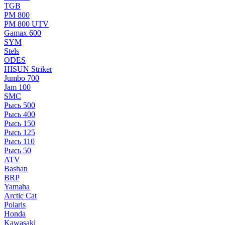
TGB
РМ 800
РМ 800 UTV
Gamax 600
SYM
Stels
ОDЕS
HISUN Striker
Jumbo 700
Jam 100
SMC
Рысь 500
Рысь 400
Рысь 150
Рысь 125
Рысь 110
Рысь 50
ATV
Bashan
BRP
Yamaha
Arctic Cat
Polaris
Honda
Kawasaki