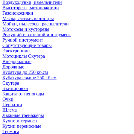
Воздуходувки, измельчители
Высоторезы, мотоножници
Газонокосилки
Масла, смазки. канистры
Мойки, пылесосы, распылители
Мотокосы и кусторезы
Режущий и заточной инструмент
Ручной инструмент
Сопутствующие товары
Электропилы
Мотоциклы Скутера
Внедорожные
Дорожные
Кубатура до 250 кб.см
Кубатура свыше 250 кб.см
Скутера
Экипировка
Защита от непогоды
Очки
Перчатки
Шлема
Лыжные тренажеры
Кухни и термоса
Кухни переносные
Термоса