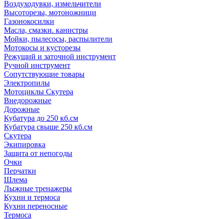
Воздуходувки, измельчители
Высоторезы, мотоножници
Газонокосилки
Масла, смазки. канистры
Мойки, пылесосы, распылители
Мотокосы и кусторезы
Режущий и заточной инструмент
Ручной инструмент
Сопутствующие товары
Электропилы
Мотоциклы Скутера
Внедорожные
Дорожные
Кубатура до 250 кб.см
Кубатура свыше 250 кб.см
Скутера
Экипировка
Защита от непогоды
Очки
Перчатки
Шлема
Лыжные тренажеры
Кухни и термоса
Кухни переносные
Термоса