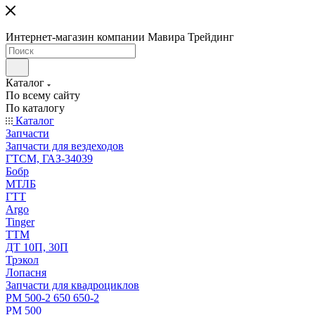
Интернет-магазин компании Мавира Трейдинг
Каталог
По всему сайту
По каталогу
Каталог
Запчасти
Запчасти для вездеходов
ГТСМ, ГАЗ-34039
Бобр
МТЛБ
ГТТ
Argo
Tinger
ТТМ
ДТ 10П, 30П
Трэкол
Лопасня
Запчасти для квадроциклов
РМ 500-2 650 650-2
РМ 500