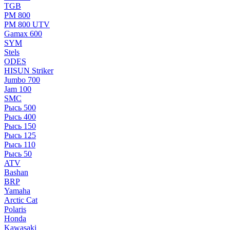
TGB
РМ 800
РМ 800 UTV
Gamax 600
SYM
Stels
ОDЕS
HISUN Striker
Jumbo 700
Jam 100
SMC
Рысь 500
Рысь 400
Рысь 150
Рысь 125
Рысь 110
Рысь 50
ATV
Bashan
BRP
Yamaha
Arctic Cat
Polaris
Honda
Kawasaki