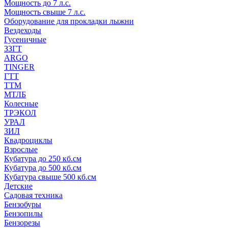
Мощность до 7 л.с.
Мощность свыше 7 л.с.
Оборудование для прокладки лыжни
Вездеходы
Гусеничные
ЗЗГТ
ARGO
TINGER
ГТТ
ТТМ
МТЛБ
Колесные
ТРЭКОЛ
УРАЛ
ЗИЛ
Квадроциклы
Взрослые
Кубатура до 250 кб.см
Кубатура до 500 кб.см
Кубатура свыше 500 кб.см
Детские
Садовая техника
Бензобуры
Бензопилы
Бензорезы