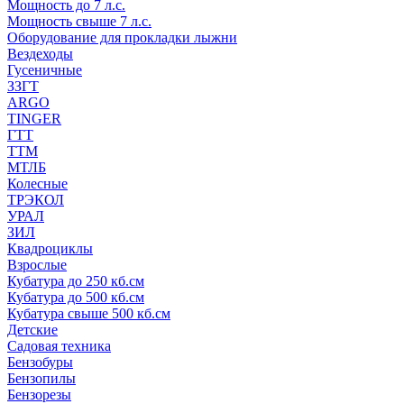
Мощность до 7 л.с.
Мощность свыше 7 л.с.
Оборудование для прокладки лыжни
Вездеходы
Гусеничные
ЗЗГТ
ARGO
TINGER
ГТТ
ТТМ
МТЛБ
Колесные
ТРЭКОЛ
УРАЛ
ЗИЛ
Квадроциклы
Взрослые
Кубатура до 250 кб.см
Кубатура до 500 кб.см
Кубатура свыше 500 кб.см
Детские
Садовая техника
Бензобуры
Бензопилы
Бензорезы