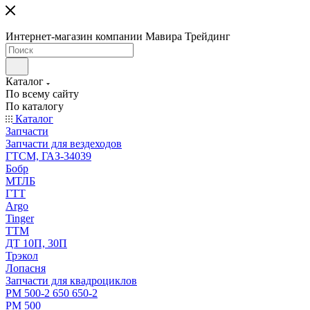
Интернет-магазин компании Мавира Трейдинг
Каталог
По всему сайту
По каталогу
Каталог
Запчасти
Запчасти для вездеходов
ГТСМ, ГАЗ-34039
Бобр
МТЛБ
ГТТ
Argo
Tinger
ТТМ
ДТ 10П, 30П
Трэкол
Лопасня
Запчасти для квадроциклов
РМ 500-2 650 650-2
РМ 500