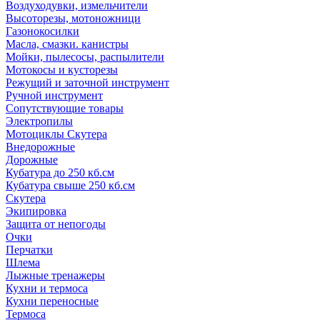
Воздуходувки, измельчители
Высоторезы, мотоножници
Газонокосилки
Масла, смазки. канистры
Мойки, пылесосы, распылители
Мотокосы и кусторезы
Режущий и заточной инструмент
Ручной инструмент
Сопутствующие товары
Электропилы
Мотоциклы Скутера
Внедорожные
Дорожные
Кубатура до 250 кб.см
Кубатура свыше 250 кб.см
Скутера
Экипировка
Защита от непогоды
Очки
Перчатки
Шлема
Лыжные тренажеры
Кухни и термоса
Кухни переносные
Термоса