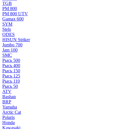
TGB
РМ 800
РМ 800 UTV
Gamax 600
SYM
Stels
ОDЕS
HISUN Striker
Jumbo 700
Jam 100
SMC
Рысь 500
Рысь 400
Рысь 150
Рысь 125
Рысь 110
Рысь 50
ATV
Bashan
BRP
Yamaha
Arctic Cat
Polaris
Honda
Kawasaki