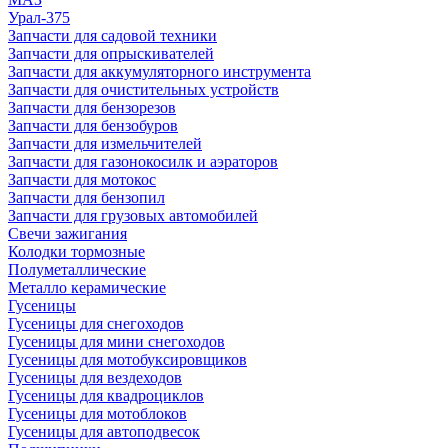
Урал-375
Запчасти для садовой техники
Запчасти для опрыскивателей
Запчасти для аккумуляторного инструмента
Запчасти для очистительных устройств
Запчасти для бензорезов
Запчасти для бензобуров
Запчасти для измельчителей
Запчасти для газонокосилк и аэраторов
Запчасти для мотокос
Запчасти для бензопил
Запчасти для грузовых автомобилей
Свечи зажигания
Колодки тормозные
Полуметаллические
Металло керамические
Гусеницы
Гусеницы для снегоходов
Гусеницы для мини снегоходов
Гусеницы для мотобуксировщиков
Гусеницы для вездеходов
Гусеницы для квадроциклов
Гусеницы для мотоблоков
Гусеницы для автоподвесок