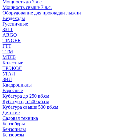
Мощность до 7 л.с.
Мощность свыше 7 л.с.
Оборудование для прокладки лыжни
Вездеходы
Гусеничные
ЗЗГТ
ARGO
TINGER
ГТТ
ТТМ
МТЛБ
Колесные
ТРЭКОЛ
УРАЛ
ЗИЛ
Квадроциклы
Взрослые
Кубатура до 250 кб.см
Кубатура до 500 кб.см
Кубатура свыше 500 кб.см
Детские
Садовая техника
Бензобуры
Бензопилы
Бензорезы