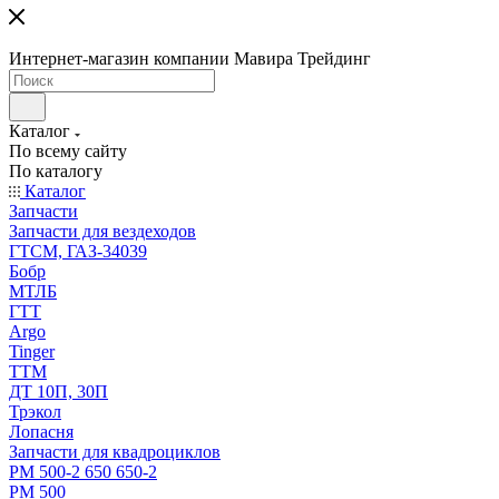
Интернет-магазин компании Мавира Трейдинг
Каталог
По всему сайту
По каталогу
Каталог
Запчасти
Запчасти для вездеходов
ГТСМ, ГАЗ-34039
Бобр
МТЛБ
ГТТ
Argo
Tinger
ТТМ
ДТ 10П, 30П
Трэкол
Лопасня
Запчасти для квадроциклов
РМ 500-2 650 650-2
РМ 500