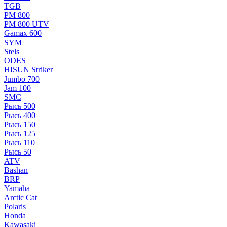
TGB
РМ 800
РМ 800 UTV
Gamax 600
SYM
Stels
ОDЕS
HISUN Striker
Jumbo 700
Jam 100
SMC
Рысь 500
Рысь 400
Рысь 150
Рысь 125
Рысь 110
Рысь 50
ATV
Bashan
BRP
Yamaha
Arctic Cat
Polaris
Honda
Kawasaki