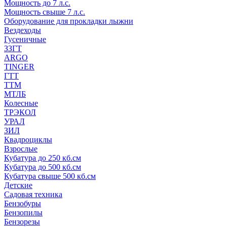
Мощность до 7 л.с.
Мощность свыше 7 л.с.
Оборудование для прокладки лыжни
Вездеходы
Гусеничные
ЗЗГТ
ARGO
TINGER
ГТТ
ТТМ
МТЛБ
Колесные
ТРЭКОЛ
УРАЛ
ЗИЛ
Квадроциклы
Взрослые
Кубатура до 250 кб.см
Кубатура до 500 кб.см
Кубатура свыше 500 кб.см
Детские
Садовая техника
Бензобуры
Бензопилы
Бензорезы