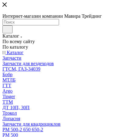
Интернет-магазин компании Мавира Трейдинг
Каталог
По всему сайту
По каталогу
Каталог
Запчасти
Запчасти для вездеходов
ГТСМ, ГАЗ-34039
Бобр
МТЛБ
ГТТ
Argo
Tinger
ТТМ
ДТ 10П, 30П
Трэкол
Лопасня
Запчасти для квадроциклов
РМ 500-2 650 650-2
РМ 500