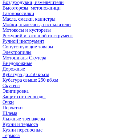
Воздуходувки, измельчители
Высоторезы, мотоножници
Газонокосилки
Масла, смазки. канистры
Мойки, пылесосы, распылители
Мотокосы и кусторезы
Режущий и заточной инструмент
Ручной инструмент
Сопутствующие товары
Электропилы
Мотоциклы Скутера
Внедорожные
Дорожные
Кубатура до 250 кб.см
Кубатура свыше 250 кб.см
Скутера
Экипировка
Защита от непогоды
Очки
Перчатки
Шлема
Лыжные тренажеры
Кухни и термоса
Кухни переносные
Термоса