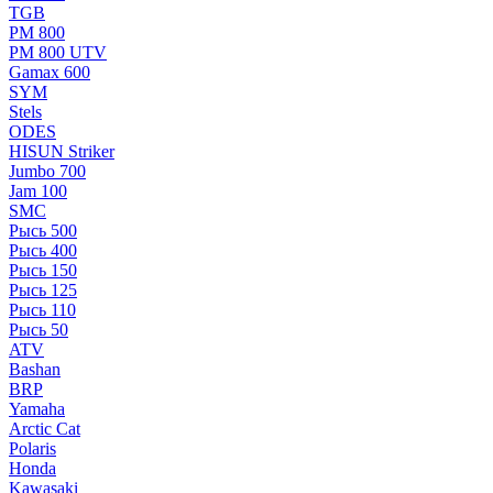
TGB
РМ 800
РМ 800 UTV
Gamax 600
SYM
Stels
ОDЕS
HISUN Striker
Jumbo 700
Jam 100
SMC
Рысь 500
Рысь 400
Рысь 150
Рысь 125
Рысь 110
Рысь 50
ATV
Bashan
BRP
Yamaha
Arctic Cat
Polaris
Honda
Kawasaki