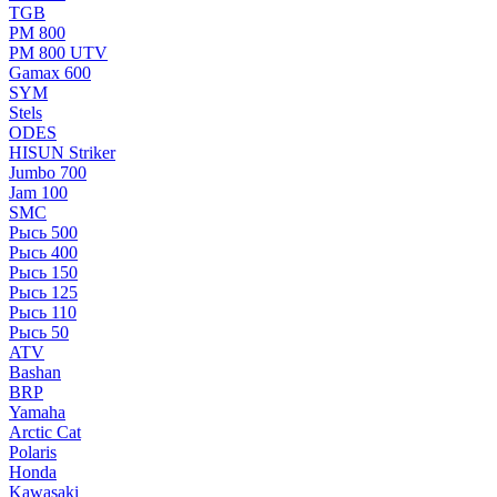
TGB
РМ 800
РМ 800 UTV
Gamax 600
SYM
Stels
ОDЕS
HISUN Striker
Jumbo 700
Jam 100
SMC
Рысь 500
Рысь 400
Рысь 150
Рысь 125
Рысь 110
Рысь 50
ATV
Bashan
BRP
Yamaha
Arctic Cat
Polaris
Honda
Kawasaki