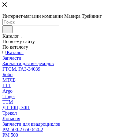
Интернет-магазин компании Мавира Трейдинг
Каталог
По всему сайту
По каталогу
Каталог
Запчасти
Запчасти для вездеходов
ГТСМ, ГАЗ-34039
Бобр
МТЛБ
ГТТ
Argo
Tinger
ТТМ
ДТ 10П, 30П
Трэкол
Лопасня
Запчасти для квадроциклов
РМ 500-2 650 650-2
РМ 500