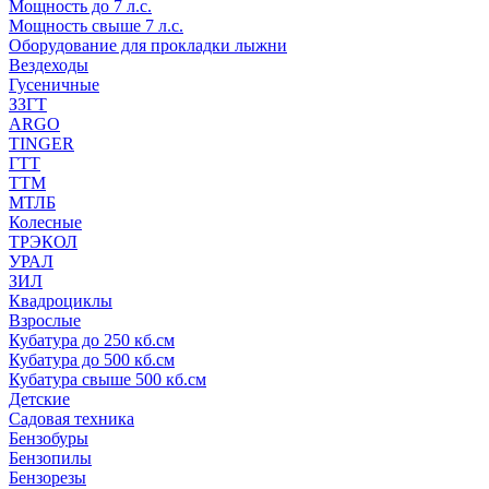
Мощность до 7 л.с.
Мощность свыше 7 л.с.
Оборудование для прокладки лыжни
Вездеходы
Гусеничные
ЗЗГТ
ARGO
TINGER
ГТТ
ТТМ
МТЛБ
Колесные
ТРЭКОЛ
УРАЛ
ЗИЛ
Квадроциклы
Взрослые
Кубатура до 250 кб.см
Кубатура до 500 кб.см
Кубатура свыше 500 кб.см
Детские
Садовая техника
Бензобуры
Бензопилы
Бензорезы