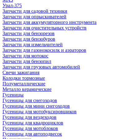
Урал-375
Запчасти для садовой техники
Запчасти для опрыскивателей
Запчасти для аккумуляторного инструмента
Запчасти для очистительных устройств
Запчасти для бензорезов
Запчасти для бензобуров
Запчасти для измельчителей
Запчасти для газонокосилк и аэраторов
Запчасти для мотокос
Запчасти для бензопил
Запчасти для грузовых автомобилей
Свечи зажигания
Колодки тормозные
Полуметаллические
Металло керамические
Гусеницы
Гусеницы для снегоходов
Гусеницы для мини снегоходов
Гусеницы для мотобуксировщиков
Гусеницы для вездеходов
Гусеницы для квадроциклов
Гусеницы для мотоблоков
Гусеницы для автоподвесок