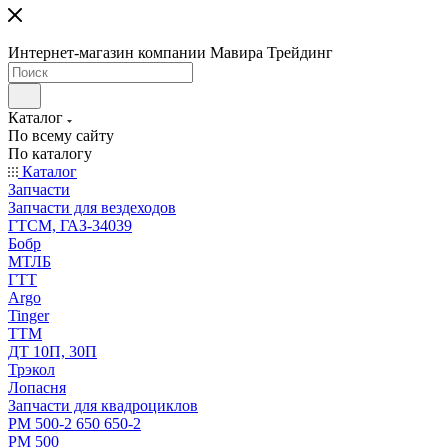
Интернет-магазин компании Мавира Трейдинг
Каталог
По всему сайту
По каталогу
Каталог
Запчасти
Запчасти для вездеходов
ГТСМ, ГАЗ-34039
Бобр
МТЛБ
ГТТ
Argo
Tinger
ТТМ
ДТ 10П, 30П
Трэкол
Лопасня
Запчасти для квадроциклов
РМ 500-2 650 650-2
РМ 500