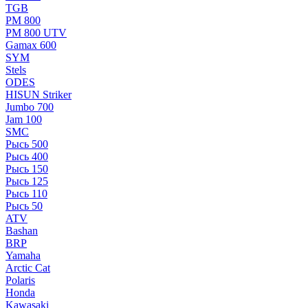
TGB
РМ 800
РМ 800 UTV
Gamax 600
SYM
Stels
ОDЕS
HISUN Striker
Jumbo 700
Jam 100
SMC
Рысь 500
Рысь 400
Рысь 150
Рысь 125
Рысь 110
Рысь 50
ATV
Bashan
BRP
Yamaha
Arctic Cat
Polaris
Honda
Kawasaki