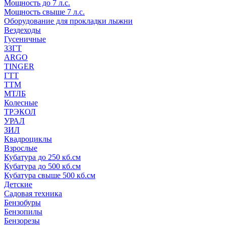
Мощность до 7 л.с.
Мощность свыше 7 л.с.
Оборудование для прокладки лыжни
Вездеходы
Гусеничные
ЗЗГТ
ARGO
TINGER
ГТТ
ТТМ
МТЛБ
Колесные
ТРЭКОЛ
УРАЛ
ЗИЛ
Квадроциклы
Взрослые
Кубатура до 250 кб.см
Кубатура до 500 кб.см
Кубатура свыше 500 кб.см
Детские
Садовая техника
Бензобуры
Бензопилы
Бензорезы