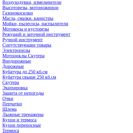
Воздуходувки, измельчители
Высоторезы, мотоножници
Газонокосилки
Масла, смазки. канистры
Мойки, пылесосы, распылители
Мотокосы и кусторезы
Режущий и заточной инструмент
Ручной инструмент
Сопутствующие товары
Электропилы
Мотоциклы Скутера
Внедорожные
Дорожные
Кубатура до 250 кб.см
Кубатура свыше 250 кб.см
Скутера
Экипировка
Защита от непогоды
Очки
Перчатки
Шлема
Лыжные тренажеры
Кухни и термоса
Кухни переносные
Термоса