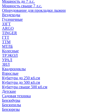
Мощность до 7 л.с.
Мощность свыше 7 л.с.
Оборудование для прокладки лыжни
Вездеходы
Гусеничные
ЗЗГТ
ARGO
TINGER
ГТТ
ТТМ
МТЛБ
Колесные
ТРЭКОЛ
УРАЛ
ЗИЛ
Квадроциклы
Взрослые
Кубатура до 250 кб.см
Кубатура до 500 кб.см
Кубатура свыше 500 кб.см
Детские
Садовая техника
Бензобуры
Бензопилы
Бензорезы