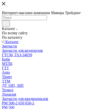
Интернет-магазин компании Мавира Трейдинг
Каталог
По всему сайту
По каталогу
Каталог
Запчасти
Запчасти для вездеходов
ГТСМ, ГАЗ-34039
Бобр
МТЛБ
ГТТ
Argo
Tinger
ТТМ
ДТ 10П, 30П
Трэкол
Лопасня
Запчасти для квадроциклов
РМ 500-2 650 650-2
РМ 500