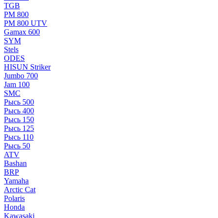
TGB
РМ 800
РМ 800 UTV
Gamax 600
SYM
Stels
ОDЕS
HISUN Striker
Jumbo 700
Jam 100
SMC
Рысь 500
Рысь 400
Рысь 150
Рысь 125
Рысь 110
Рысь 50
ATV
Bashan
BRP
Yamaha
Arctic Cat
Polaris
Honda
Kawasaki