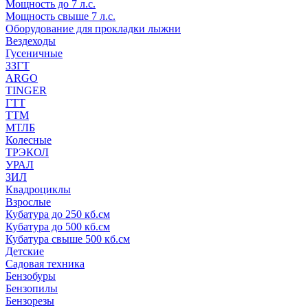
Мощность до 7 л.с.
Мощность свыше 7 л.с.
Оборудование для прокладки лыжни
Вездеходы
Гусеничные
ЗЗГТ
ARGO
TINGER
ГТТ
ТТМ
МТЛБ
Колесные
ТРЭКОЛ
УРАЛ
ЗИЛ
Квадроциклы
Взрослые
Кубатура до 250 кб.см
Кубатура до 500 кб.см
Кубатура свыше 500 кб.см
Детские
Садовая техника
Бензобуры
Бензопилы
Бензорезы