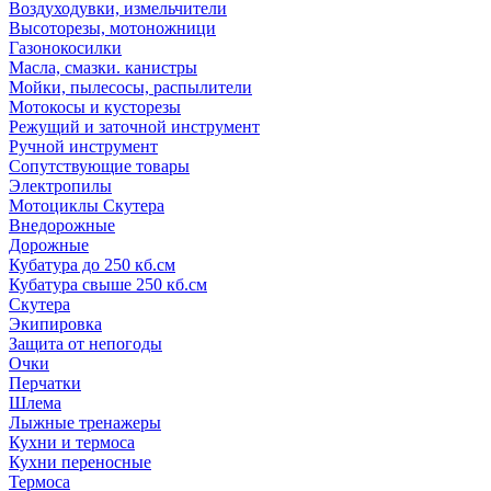
Воздуходувки, измельчители
Высоторезы, мотоножници
Газонокосилки
Масла, смазки. канистры
Мойки, пылесосы, распылители
Мотокосы и кусторезы
Режущий и заточной инструмент
Ручной инструмент
Сопутствующие товары
Электропилы
Мотоциклы Скутера
Внедорожные
Дорожные
Кубатура до 250 кб.см
Кубатура свыше 250 кб.см
Скутера
Экипировка
Защита от непогоды
Очки
Перчатки
Шлема
Лыжные тренажеры
Кухни и термоса
Кухни переносные
Термоса