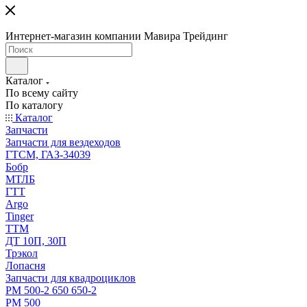
Интернет-магазин компании Мавира Трейдинг
Каталог
По всему сайту
По каталогу
Каталог
Запчасти
Запчасти для вездеходов
ГТСМ, ГАЗ-34039
Бобр
МТЛБ
ГТТ
Argo
Tinger
ТТМ
ДТ 10П, 30П
Трэкол
Лопасня
Запчасти для квадроциклов
РМ 500-2 650 650-2
РМ 500