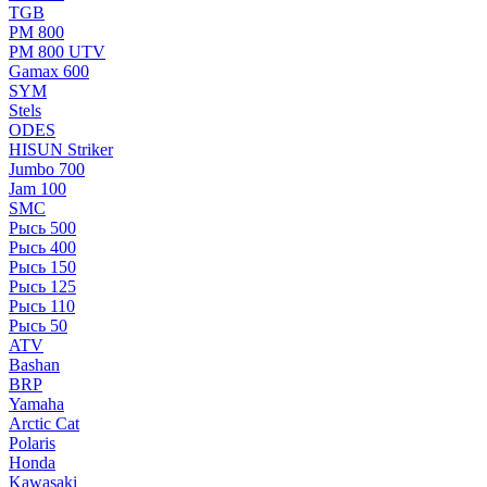
TGB
РМ 800
РМ 800 UTV
Gamax 600
SYM
Stels
ОDЕS
HISUN Striker
Jumbo 700
Jam 100
SMC
Рысь 500
Рысь 400
Рысь 150
Рысь 125
Рысь 110
Рысь 50
ATV
Bashan
BRP
Yamaha
Arctic Cat
Polaris
Honda
Kawasaki